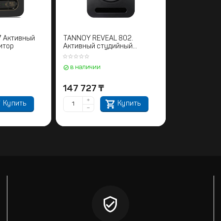
 Активный
TANNOY REVEAL 802.
итор
Активный студийный
монитор
в наличии
147 727
₸
+
Купить
Купить
−