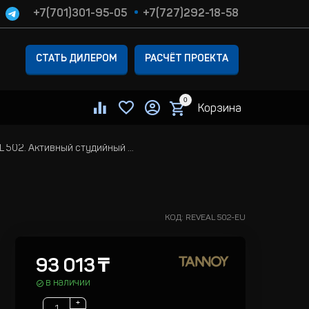
+7(701)301-95-05
+7(727)292-18-58
СТАТЬ ДИЛЕРОМ
РАСЧЁТ ПРОЕКТА
0
Корзина
TANNOY REVEAL 502. Активный студийный монитор
КОД:
REVEAL 502-EU
93 013
₸
в наличии
+