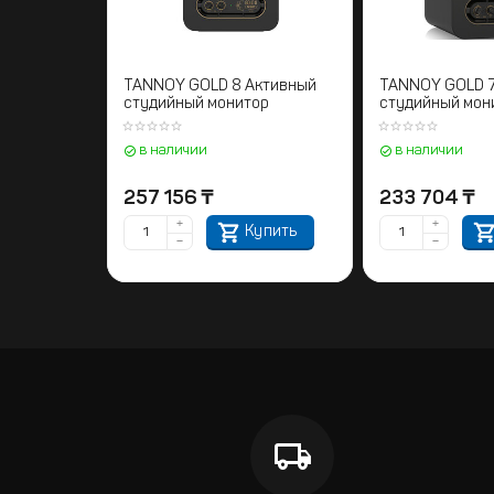
TANNOY GOLD 8 Активный
TANNOY GOLD 7
студийный монитор
студийный мон
в наличии
в наличии
257 156
₸
233 704
₸
+
+
Купить
−
−