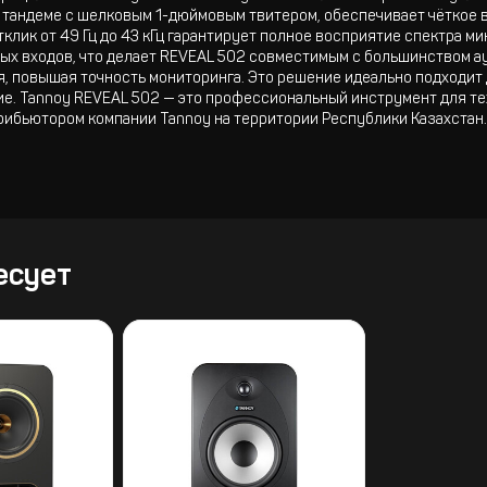
 тандеме с шелковым 1-дюймовым твитером, обеспечивает чёткое 
ик от 49 Гц до 43 кГц гарантирует полное восприятие спектра ми
х входов, что делает REVEAL 502 совместимым с большинством а
, повышая точность мониторинга. Это решение идеально подходит 
е. Tannoy REVEAL 502 — это профессиональный инструмент для тех
рибьютором компании Tannoy на территории Республики Казахстан.
есует