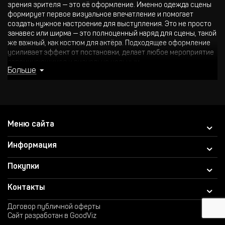
зрения зрителя — это её оформление. Именно одежда сцены
формирует первое визуальное впечатление и помогает
создать нужное настроение для выступления. Это не просто
занавес или ширма — это полноценный наряд для сцены, такой
же важный, как костюм для актёра. Подходящее оформление
усиливает эффект от постановки, делает любое мероприятие
запоминающимся и визуально цельным.
Больше
Компания Samatshow.kz предлагает профессиональные
решения по пошиву и установке одежды сцены в Казахстане.
Мы работаем в Астане, Алматы и других городах, обеспечивая
полную поддержку — от консультации и подбора ткани до
установки и финального оформления. Если вы ищете, где
Меню сайта
купить одежду сцены, мы с радостью подберём подходящее
решение под ваши задачи и бюджет.
Информация
Виды одежды сцены: от классики до технических решений
Покупки
Сценическая одежда подбирается с учётом типа мероприятия,
архитектуры зала и особенностей освещения. Она может
Контакты
выполнять не только эстетическую функцию, но и
техническую: закрывать ненужные элементы, помогать
Договор публичной оферты
трансформировать пространство, скрывать сценические
Сайт разработан в GoodViz
механизмы.