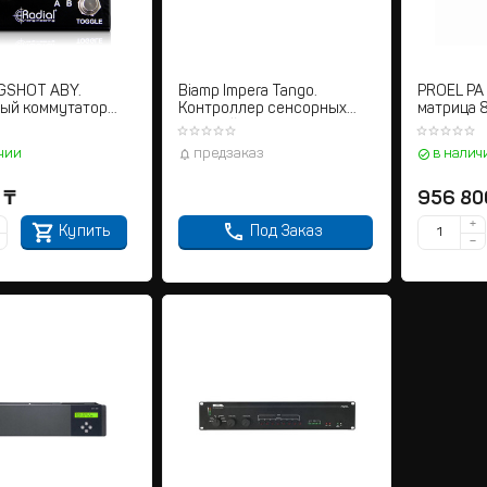
IGSHOT ABY.
Biamp Impera Tango.
PROEL PA
ый коммутатор
Контроллер сенсорных
матрица 8
оты с двумя
панелей
лями
чии
предзаказ
в налич
₸
956 80
+
Купить
Под Заказ
−