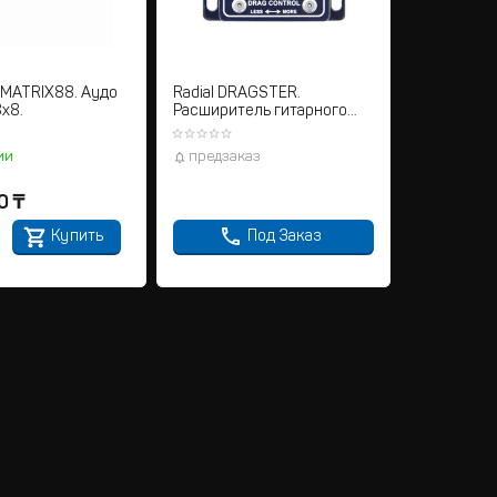
 MATRIX88. Аудо
Radial DRAGSTER.
х8.
Расширитель гитарного
сигнала
ии
предзаказ
0
₸
Купить
Под Заказ