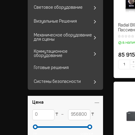
Световое оборудование
Визуальные Решения
Radial B
Пассивн
для раб
Механическое оборудование
для сцены
усилите
в нали
Коммутационное
85 915
оборудование
+
−
Готовые решения
Системы безопасности
Цена
₸
₸
–
0
₸
956800
₸