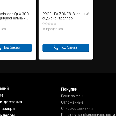
mbridge Qt X 300.
PROEL PA ZONE8. 8-зонный
ункциональный
аудиоконтроллер
ный генератор
й маскировки
аказ
предзаказ
Под Заказ
Под Заказ
аний
Покупки
ие
Ваши заказы
и доставка
Отложенные
 возврат
Список сравнения
Политика конфиденциальности
дилером