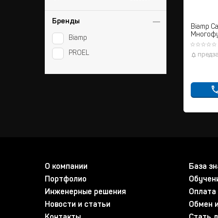
Бренды
Biamp Ca
Многоф
Biamp
трехзон
звуково
PROEL
предз
О компании
База зн
Портфолио
Обучен
Инженерные решения
Оплата 
Новости и статьи
Обмен и
Контакты
Стать 