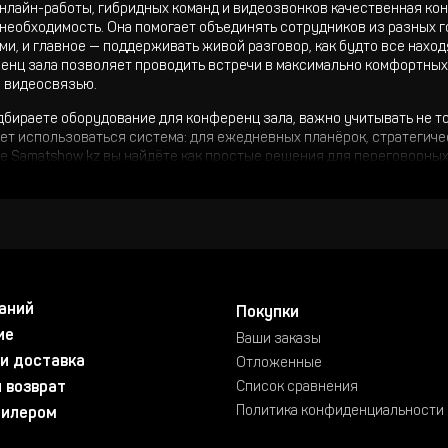
онлайн-работы, гибридных команд и видеозвонков качественная кон
необходимость. Она помогает объединять сотрудников из разных 
и, и главное — поддерживать живой разговор, как будто все нахо
енц зала позволяет проводить встречи в максимально комфортных у
 видеосвязью.
дбираете оборудование для конференц зала, важно учитывать не толь
ет использоваться система: для ежедневных планёрок, стратегич
е Samatshow.kz вы найдёте как простые решения для переговорных
и установкой по всей территории Казахстана: от Алматы до Астаны 
дит в комплект конференц оборудования?
нференц система — это не просто набор микрофонов и колонок. Эт
ботает синхронно, помогая создать ощущение живого, свободного д
ия конференц зала:
аний
ементы:
Покупки
ие
Ваши заказы
ьный пульт управления (для координации участников)
и доставка
оны для каждого участника
Отложенные
еская система с чистым звучанием
 возврат
Список сравнения
меры и дисплеи (при необходимости видеосвязи)
Политика конфиденциальности
дилером
ационное оборудование
мное обеспечение (для контроля, записи, трансляции)