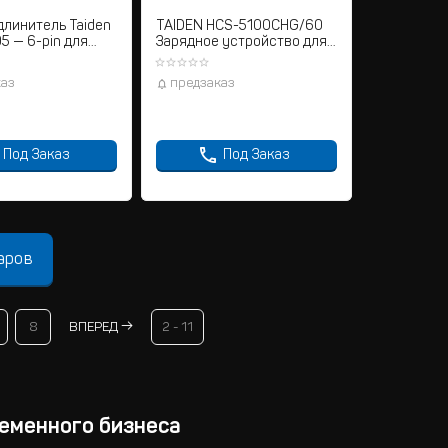
длинитель Taiden
TAIDEN HCS-5100CHG/60
5 — 6-pin для
Зарядное устройство для
ц-систем
ИК приемников
каз
предзаказ
Под Заказ
Под Заказ
аров
8
ВПЕРЕД
2 - 11
ременного бизнеса