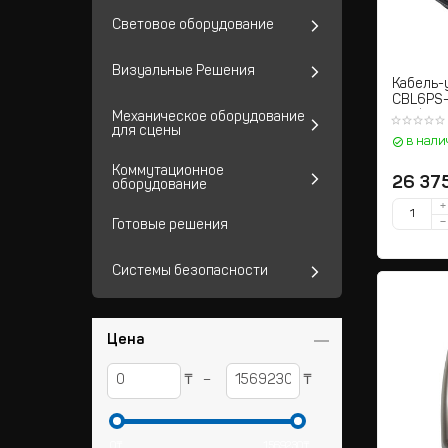
Световое оборудование
Визуальные Решения
Кабель-
CBL6PS-
конфере
Механическое оборудование
для сцены
в нали
Коммутационное
26 37
оборудование
+
−
Готовые решения
Системы безопасности
Цена
₸
₸
–
0
₸
1569230
₸