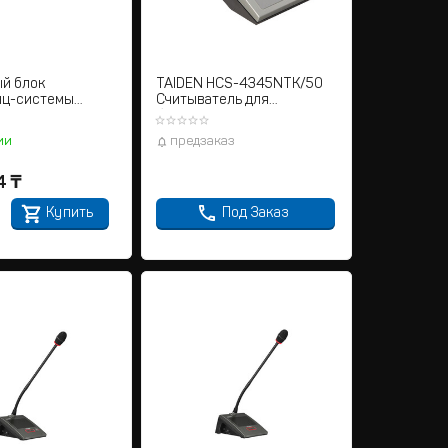
й блок
TAIDEN HCS-4345NTK/50
нц-системы
Считыватель для
CS-3900MA/20 с
бесконтактных карт
 аудиозаписи
ии
предзаказ
4
₸
Купить
Под Заказ