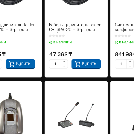
удлинитель Taiden
Кабель-удлинитель Taiden
Системны
10 — 6-pin для
CBL6PS-20 — 6-pin для
конфере
нц-систем
конференц-систем
Taiden H
функцией
чии
в наличии
в налич
5
₸
47 362
₸
841 98
+
+
Купить
Купить
−
−