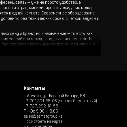
ференц связь — уже не просто удобство, а
городов и стран, минимизировать ожидание между
дятся в одной комнате. Современное оборудование
словиях: без технических сбоев, с чётким звуком и
ко цену и бренд, но и назначение — то есть, как
еских сессий или международных видеомостов. На
, так и профессиональные комплекты под ключ — с
и регионов.
о целая интеллектуальная система, где каждый
иалога. Вот что обычно включает в себя комплект
Контакты
г. Алматы, ул. Карасай батыра, 88
+7(701)301-95-05 (звонок бесплатный)
+7(727)292-18-58
Пн-Вс 9.00 - 18.00
sales@samatgroup.kz
Посмотреть на карте