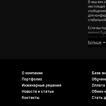
В наш век 
настоящая 
сообщениям
для конфер
стабильной
Если вы по
именно буд
нашем сайт
доставкой 
Больше
Что вхо
Хорошая ко
элемент ра
оборудован
О компании
База зн
Базовые эл
Портфолио
Обучен
Централ
Инженерные решения
Оплата 
Микроф
Акустич
Новости и статьи
Обмен и
Видеока
Контакты
Стать 
Коммут
Програм