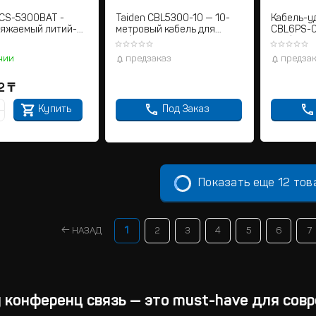
HCS-5300BAT -
Taiden CBL5300-10 — 10-
Кабель-у
яжаемый литий-
метровый кабель для
CBL6PS-0
аккумулятор
инфракрасного
конферен
приёмопередатчика
чии
предзаказ
предза
2
₸
Купить
Под Заказ
Показать еще 12 тов
НАЗАД
1
2
3
4
5
6
7
 конференц связь — это must-have для сов