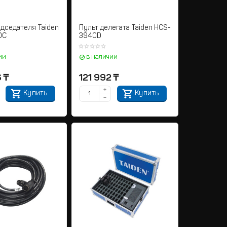
едседателя Taiden
Пульт делегата Taiden HCS-
0C
3940D
ии
в наличии
6
₸
121 992
₸
+
Купить
Купить
−