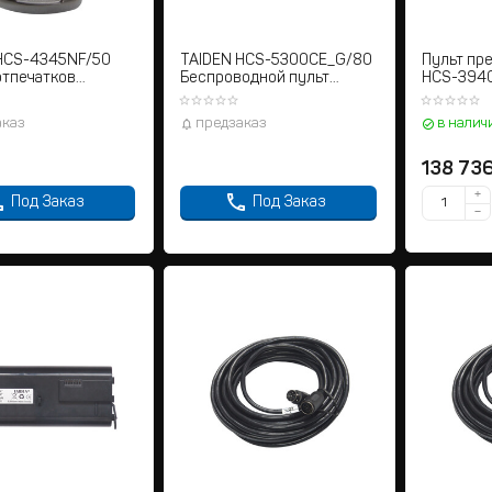
HCS-4345NF/50
TAIDEN HCS-5300CE_G/80
Пульт пр
отпечатков
Беспроводной пульт
HCS-394
председателя
аказ
предзаказ
в налич
138 73
+
Под Заказ
Под Заказ
−