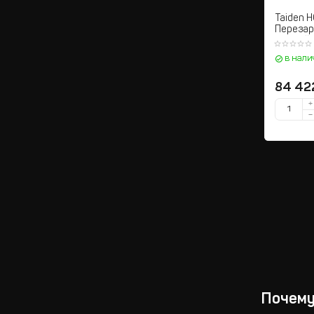
Taiden 
Перезар
ионный 
в нали
84 42
+
−
Почему