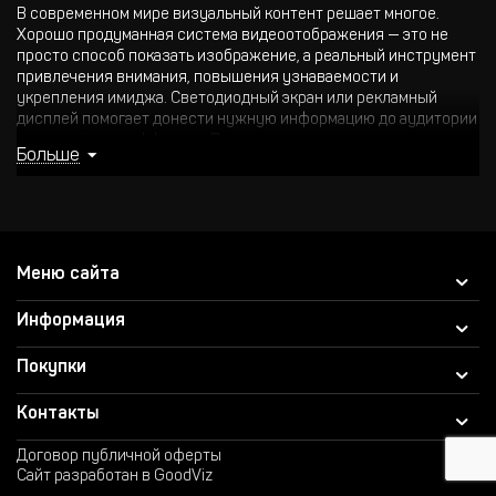
В современном мире визуальный контент решает многое.
Хорошо продуманная система видеоотображения — это не
просто способ показать изображение, а реальный инструмент
привлечения внимания, повышения узнаваемости и
укрепления имиджа. Светодиодный экран или рекламный
дисплей помогает донести нужную информацию до аудитории
— ярко, чётко и эффектно. Поэтому светодиодные экраны
Больше
купить — это не расход, а инвестиция в эффективность вашего
бизнеса.
Компания Samatshow.kz предлагает профессиональные
решения в сфере видеоотображения в Алматы, Астане и по
всему Казахстану. Мы работаем напрямую с производителями,
Меню сайта
что позволяет нам предлагать клиентам только проверенное
оборудование в отличном состоянии, с гарантией качества и
Информация
сервисным сопровождением.
Основные виды оборудования и его применение
Покупки
Среди наиболее востребованных решений — лед экран,
Контакты
видеостены, проекторы и панели. Их применение зависит от
конкретных задач и формата помещения: конференц-залы,
Договор публичной оферты
ТРЦ, концертные сцены, уличные экраны, рекламные носители
Сайт разработан в GoodViz
и др.