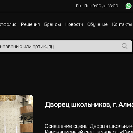
Пн - Пт с 9:00 до 18:00
ртфолио
Решения
Бренды
Новости
Обучение
Контакты
Дворец школьников, г. Ал
Оснащение сцены Дворца школьнико
Инновационный свет и звук от «Сам