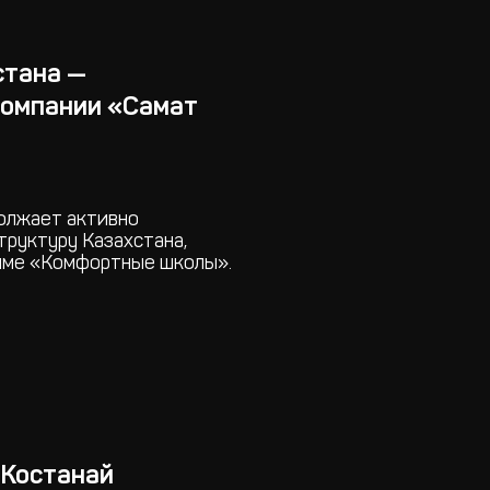
стана —
компании «Самат
олжает активно
руктуру Казахстана,
амме «Комфортные школы».
 Костанай