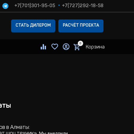
+7(701)301-95-05
+7(727)292-18-58
СТАТЬ ДИЛЕРОМ
РАСЧЁТ ПРОЕКТА
0
Корзина
маты
в в Алматы:
ат шоу техник».
Мы внедрили