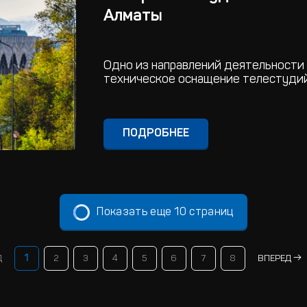
Алматы
Одно из направлений деятельности 
техническое оснащение телестудий
ПОДРОБНЕЕ
Показать еще 10 страниц
Д
1
2
3
4
5
6
7
8
ВПЕРЕД