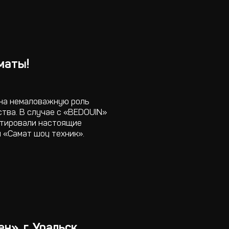
маты!
на немаловажную роль
тва. В случае с «BEDOUIN»
ктировали настоящие
 «Самат шоу техник».
», г. Уральск