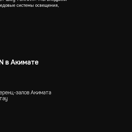
едовые системы освещения,
N в Акимате
еренц-залов Акимата
тау