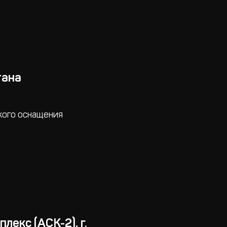
тана
кого оснащения
екс (АСК-2), г.