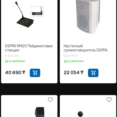
DSPPA RM20 Пэйджинговая
Настенный
станция
громкоговоритель DSPPA
WL311W
в наличии
в наличии
40 690
₸
22 054
₸