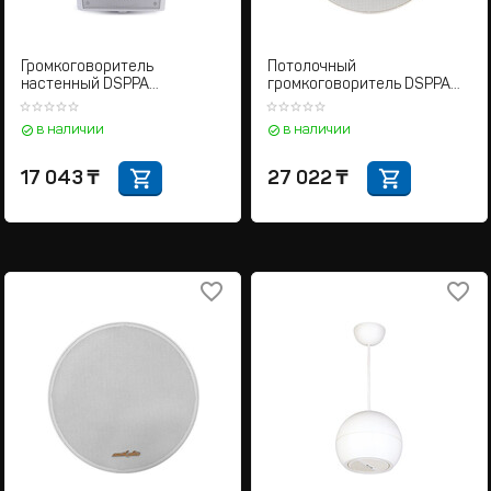
Громкоговоритель
Потолочный
настенный DSPPA
громкоговоритель DSPPA
DSP6062IIW
DSP159
в наличии
в наличии
17 043
₸
27 022
₸