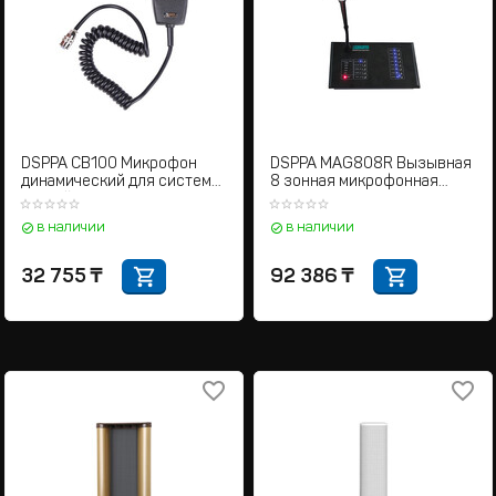
DSPPA CB100 Микрофон
DSPPA MAG808R Вызывная
динамический для системы
8 зонная микрофонная
аварийно-речевого
станция
оповещения
в наличии
в наличии
32 755
₸
92 386
₸