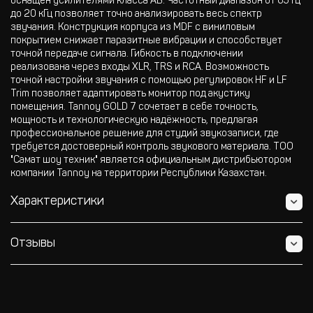
оснащён усилителями класса AB. Частотный диапазон от 65 Гц
до 20 кГц позволяет точно анализировать весь спектр
звучания. Конструкция корпуса из MDF с виниловым
покрытием снижает паразитные вибрации и способствует
точной передаче сигнала. Гибкость в подключении
реализована через входы XLR, TRS и RCA. Возможность
точной настройки звучания с помощью регулировок HF и LF
Trim позволяет адаптировать монитор под акустику
помещения. Tannoy GOLD 7 сочетает в себе точность,
мощность и технологическую надёжность, предлагая
профессиональное решение для студий звукозаписи, где
требуется достоверный контроль звукового материала. ТОО
"Самат шоу техник" является официальным дистрибьютором
компании Tannoy на территории Республики Казахстан.
Характеристики
Отзывы