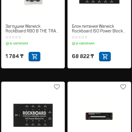
Заглушки Warwick
Блок питания Warwick
RockBoard RBO B THE TRAY
Rockboard ISO Power Block
RIVET
V6
в наличии
в наличии
1 784
₸
68 822
₸