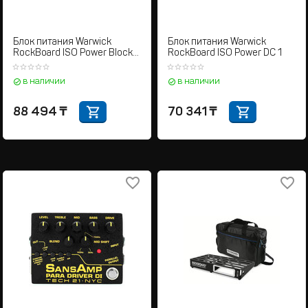
Блок питания Warwick
Блок питания Warwick
RockBoard ISO Power Block
RockBoard ISO Power DC 1
10V2
в наличии
в наличии
88 494
₸
70 341
₸