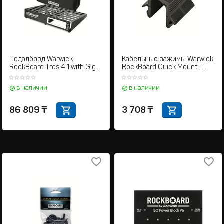
Педалборд Warwick
Кабельные зажимы Warwick
RockBoard Tres 4.1 with Gig
RockBoard Quick Mount -
Bag
Cable Fix
в наличии
в наличии
86 809
₸
3 708
₸