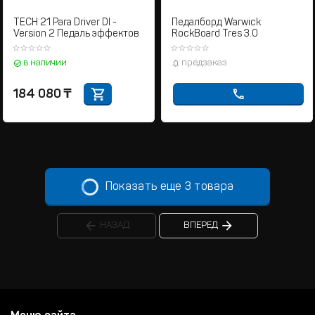
TECH 21 Para Driver DI -
Педалборд Warwick
Version 2 Педаль эффектов
RockBoard Tres 3.0
в наличии
предзаказ
184 080
₸
Показать еще 3 товара
НАЗАД
ВПЕРЕД