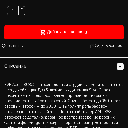
+
−
Добавить в корзину
Задать вопрос
Отложить
Описание
EVE Audio SC305 — трёхполосный студийный монитор с точной
передачей звука. Два 5-дюймовых динамика SilverCone с
покрытием из стекловолокна воспроизводят низкие и
средние частоты без искажений. Один работает до 350 Гц как
басовый, второй — до 3000 Гц, выполняя роль басово-
среднечастотного драйвера. Ленточный твитер AMT RS3
отвечает за детализированное воспроизведение верхних
частот и формирует широкую стереопанораму. Встроенный