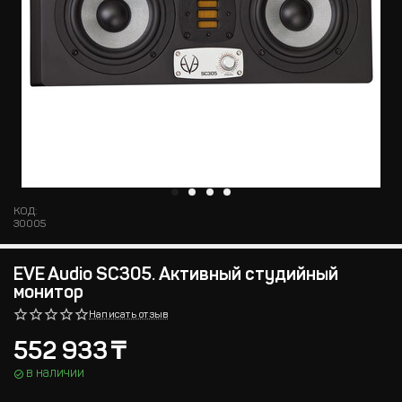
КОД:
30005
EVE Audio SC305. Активный студийный
монитор
Написать отзыв
552 933
₸
в наличии