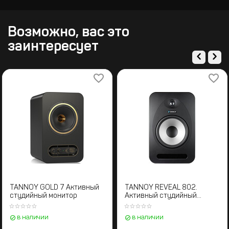
Возможно, вас это
заинтересует
ивный
TANNOY GOLD 7 Активный
TANNOY REVEAL 802
студийный монитор
Активный студийны
монитор
в наличии
в наличии