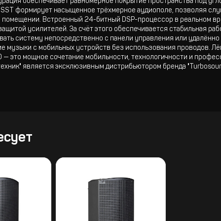
рация обеспечивает равномерное покрытие пространства под углом
ия SST формирует насыщенное трёхмерное аудиополе, позволяя сл
 помещении. Встроенный 24-битный DSP-процессор в реальном вр
защитой усилителей. За счёт этого обеспечивается стабильная раб
ать систему непосредственно с панели управления или удалённо —
 музыки с мобильных устройств без использования проводов. Лёгк
0 — это мощное сочетание мобильности, технологичности и профес
ехник" является эксклюзивным дистрибьютором бренда "Turbosoun
есует