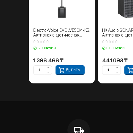
Electro-Voice EVOLVE50M-KB.
HK Audio SONAR 
Активная акустическая
Активная акуст
система колонного типа
система
в наличии
в наличии
1 396 466
₸
441 098
₸
+
+
Купить
−
−