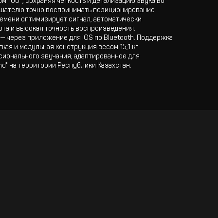
 100°, сохраняя чёткость и детализацию звука во
ушателю точно воспринимать позиционирование
емени оптимизирует сигнал, автоматически
ота и высокая точность воспроизведения.
 через приложение для iOS по Bluetooth. Поддержка
ая и модульная конструкция весом 15,1 кг
сионального звучания, адаптированное для
d" на территории Республики Казахстан.