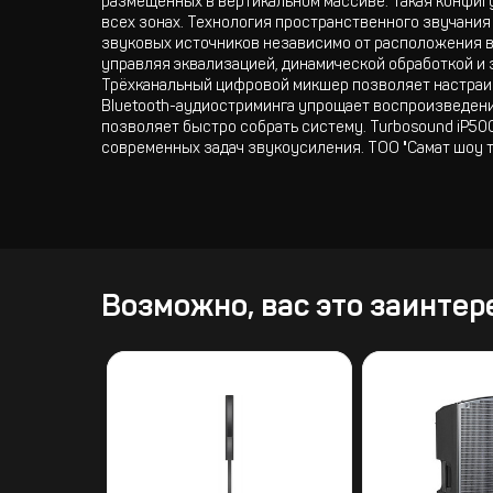
размещённых в вертикальном массиве. Такая конфигу
всех зонах. Технология пространственного звучан
звуковых источников независимо от расположения в
управляя эквализацией, динамической обработкой и 
Трёхканальный цифровой микшер позволяет настраив
Bluetooth-аудиостриминга упрощает воспроизведение
позволяет быстро собрать систему. Turbosound iP50
современных задач звукоусиления. ТОО "Самат шоу т
Возможно, вас это заинтер