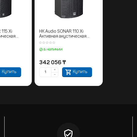
115 Xi
HK Audio SONAR 110 Xi
ическая
Активная акустическая
система
в наличии
342 056
₸
+
Купить
Купить
−