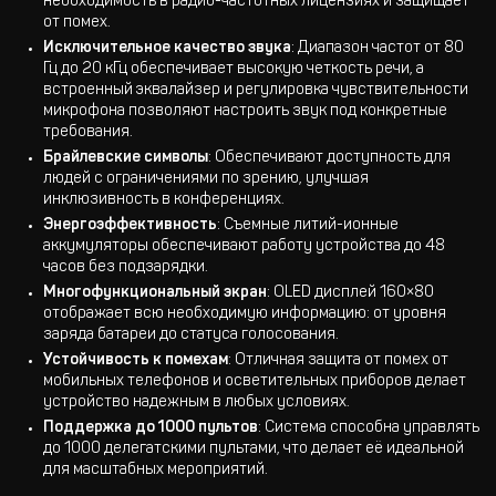
необходимость в радио-частотных лицензиях и защищает
от помех.
Исключительное качество звука
: Диапазон частот от 80
Гц до 20 кГц обеспечивает высокую четкость речи, а
встроенный эквалайзер и регулировка чувствительности
микрофона позволяют настроить звук под конкретные
требования.
Брайлевские символы
: Обеспечивают доступность для
людей с ограничениями по зрению, улучшая
инклюзивность в конференциях.
Энергоэффективность
: Съемные литий-ионные
аккумуляторы обеспечивают работу устройства до 48
часов без подзарядки.
Многофункциональный экран
: OLED дисплей 160×80
отображает всю необходимую информацию: от уровня
заряда батареи до статуса голосования.
Устойчивость к помехам
: Отличная защита от помех от
мобильных телефонов и осветительных приборов делает
устройство надежным в любых условиях.
Поддержка до 1000 пультов
: Система способна управлять
до 1000 делегатскими пультами, что делает её идеальной
для масштабных мероприятий.