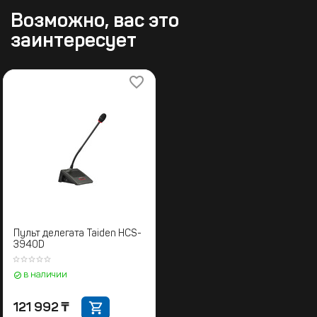
Возможно, вас это
заинтересует
Пульт делегата Taiden HCS-
3940D
в наличии
121 992
₸