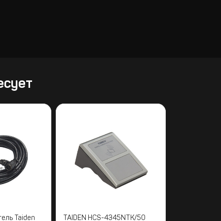
есует
ель Taiden
TAIDEN HCS-4345NTK/50