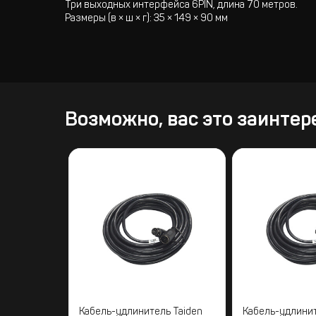
Три выходных интерфейса 6PIN, длина 70 метров.
Размеры (в × ш × г): 35 × 149 × 90 мм
Возможно, вас это заинтер
Кабель-удлинитель Taiden
Кабель-удлинит