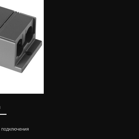
ы
ля подключения