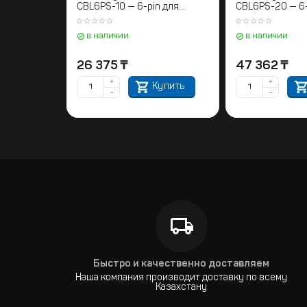
CBL6PS-10 — 6-pin для
CBL6PS-20 — 6-
конференц-систем
конференц-сис
в наличии
в наличии
26 375
₸
47 362
₸
+
+
Купить
−
−
Быстро и качественно доставляем
Наша компания производит доставку по всему
Казахстану