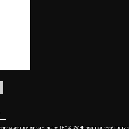
ы
менным светодиодным модулем TE™ 650W HP, адаптируемый под разн