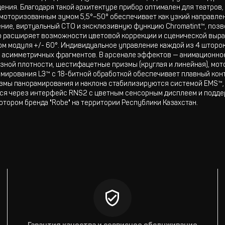
ния. Благодаря такой архитектуре прибор оптимален для театров,
моторизованным зумом 5,5°–50° обеспечивает как узкий направлен
ние, виртуальный CTO и эксклюзивную функцию Chromatint™, позв
о расширяет возможности цветовой коррекции и сценической выра
 модуля +/- 60°. Индивидуальное управление каждой из 4 шторок 
 асимметричных фрагментов. В арсенале эффектов — анимационное
ной плотности, шестифацетные призмы (круглая и линейная), мото
ммирования L3™ с 18-битной обработкой обеспечивает плавный конт
измы панорамирования и наклона стабилизируются системой EMS
ся через интерфейс RNS2 с цветным сенсорным дисплеем и поддерж
тором бренда "Robe" на территории Республики Казахстан.