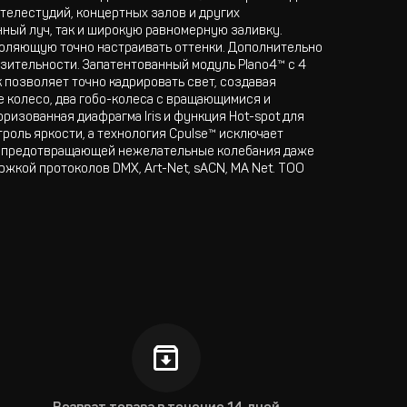
 телестудий, концертных залов и других
ный луч, так и широкую равномерную заливку.
оляющую точно настраивать оттенки. Дополнительно
зительности. Запатентованный модуль Plano4™ с 4
позволяет точно кадрировать свет, создавая
 колесо, два гобо-колеса с вращающимися и
ризованная диафрагма Iris и функция Hot-spot для
роль яркости, а технология Cpulse™ исключает
™, предотвращающей нежелательные колебания даже
кой протоколов DMX, Art-Net, sACN, MA Net. ТОО