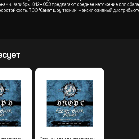
нами. Калибры .012–.053 предлагают среднее натяжение для сбала
состойкость. ТОО "Самат шоу техник" – эксклюзивный дистрибьюто
есует