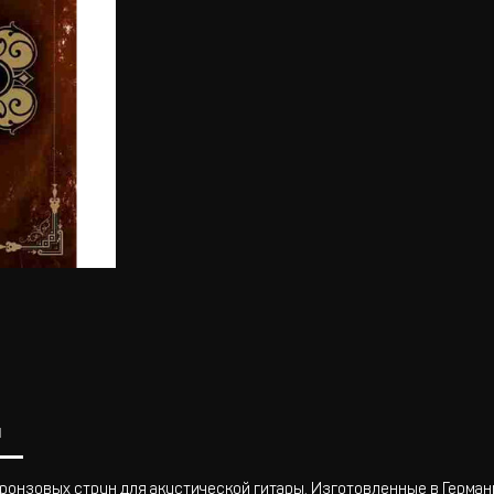
ы
 бронзовых струн для акустической гитары. Изготовленные в Герма