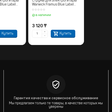
ектрогитары
Струны для электрогитары
Blue Label
Warwick Framus Blue Label
10 - 052
Drop C and B 011 - 056
в наличии
3 120
₸
+
Купить
Купить
−
Гарантия качества и сервисное обслуживание
Мы предлагаем только те товары, в качестве которых мы
уверены