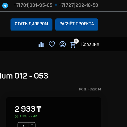
+7(701)301-95-05
+7(727)292-18-58
СТАТЬ ДИЛЕРОМ
РАСЧЁТ ПРОЕКТА
0
Корзина
ium 012 - 053
КОД:
48220 M
2 933
₸
в наличии
+