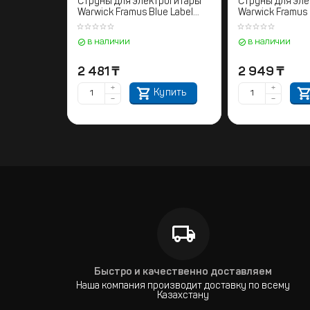
Струны для электрогитары
Струны для эл
Warwick Framus Blue Label
Warwick Framus 
Light 009"- 042"
Drop D and Dd 0
в наличии
в наличии
2 481
₸
2 949
₸
+
+
Купить
−
−
Быстро и качественно доставляем
Наша компания производит доставку по всему
Казахстану