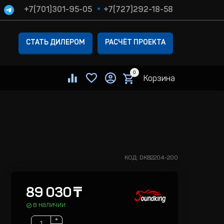
+7(701)301-95-05
+7(727)292-18-58
СТАТЬ ДИЛЕРОМ
РАСЧЁТ ПРОЕКТА
0
Корзина
КОД:
DKB2204-200
89 030
₸
в наличии
+