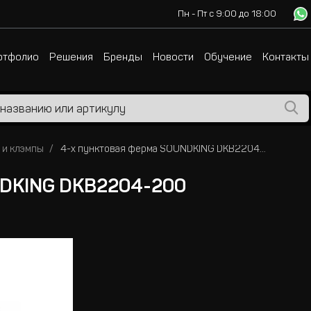
Пн - Пт с 9:00 до 18:00
ртфолио
Решения
Бренды
Новости
Обучение
Контакты
 и клэмпы
4-х пунктовая ферма SOUNDKING DKB2204-200
NDKING DKB2204-200