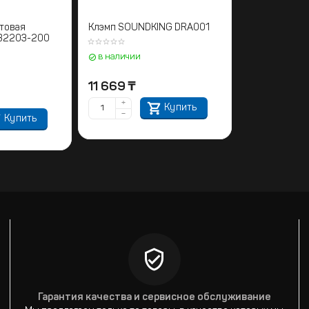
товая
Клэмп SOUNDKING DRA001
B2203-200
в наличии
11 669
₸
+
Купить
−
Купить
Гарантия качества и сервисное обслуживание