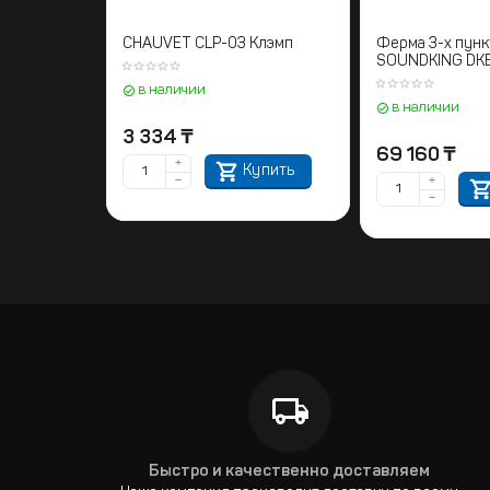
CHAUVET CLP-03 Клэмп
Ферма 3-х пунк
SOUNDKING DK
в наличии
в наличии
3 334
₸
69 160
₸
+
Купить
−
+
−
Быстро и качественно доставляем