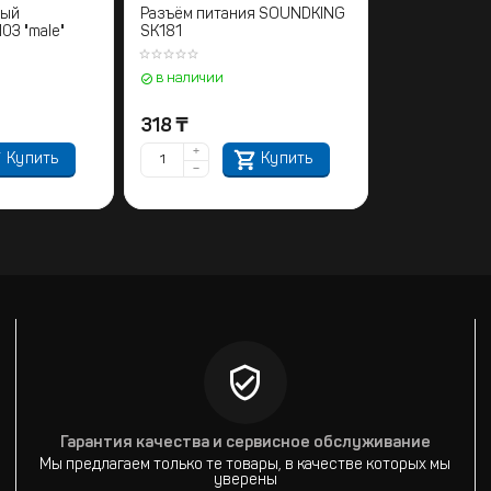
ный
Разъём питания SOUNDKING
3 "male"
SK181
в наличии
318
₸
+
Купить
Купить
−
Гарантия качества и сервисное обслуживание
Мы предлагаем только те товары, в качестве которых мы
уверены