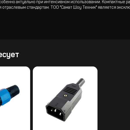
особенно актуально при интенсивном использовании. Компактные р
уя отраслевым стандартам. ТОО "Самат Шоу Техник" является экск
есует