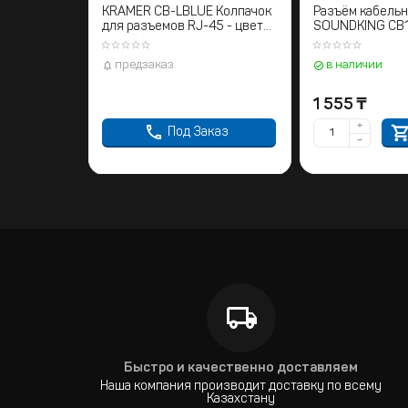
KRAMER CB-LBLUE Колпачок
Разъём кабель
для разъемов RJ-45 - цвет
SOUNDKING CB10
синий
предзаказ
в наличии
1 555
₸
+
Под Заказ
−
Быстро и качественно доставляем
Наша компания производит доставку по всему
Казахстану