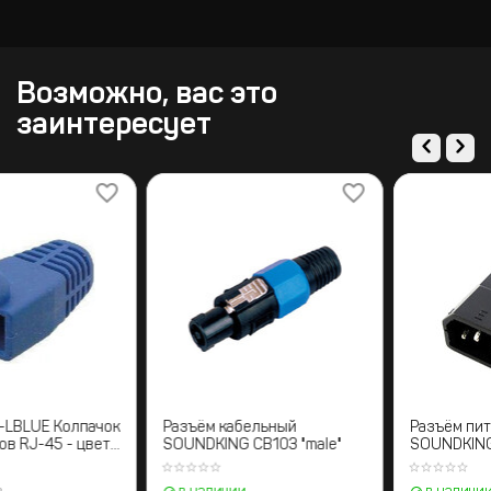
Возможно, вас это
заинтересует
KRAMER CB-LBLUE Колпачок
Разъём кабельный
для разъемов RJ-45 - цвет
SOUNDKING CB103 "male"
синий