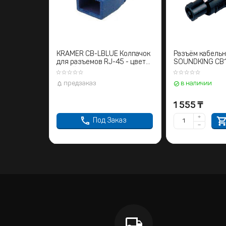
KRAMER CB-LBLUE Колпачок
Разъём кабель
для разъемов RJ-45 - цвет
SOUNDKING CB10
синий
предзаказ
в наличии
1 555
₸
+
Под Заказ
−