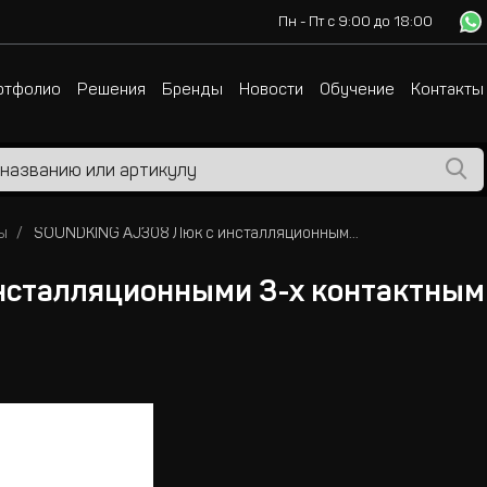
Пн - Пт с 9:00 до 18:00
ртфолио
Решения
Бренды
Новости
Обучение
Контакты
ы
SOUNDKING AJ308 Люк с инсталляционными 3-х контактными разъёмами XLR 2 шт "Мама" 2шт "Папа"
нсталляционными 3-х контактным