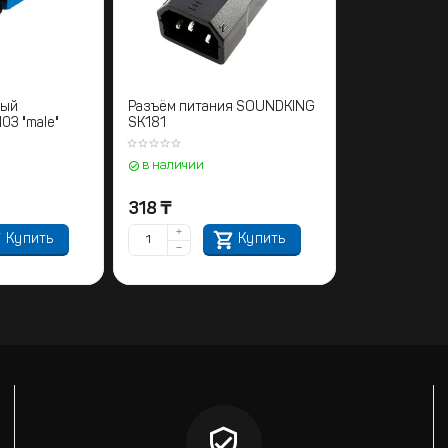
ный
Разъём питания SOUNDKING
3 "male"
SK181
в наличии
318
₸
+
Купить
Купить
−