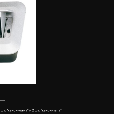
ы
т. "канон-мама" и 2 шт. "канон-папа"