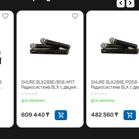
SHURE BLX288E/B58-M17
SHURE BLX288E/PG58-K3E
Радиосистема BLX с двумя
Радиосистема BLX с двумя
ручными микрофонами
ручными микрофонами
BETA58. 662-686 МГц
PG58 606-630 MHz
в наличии
в наличии
609 440
₸
482 560
₸