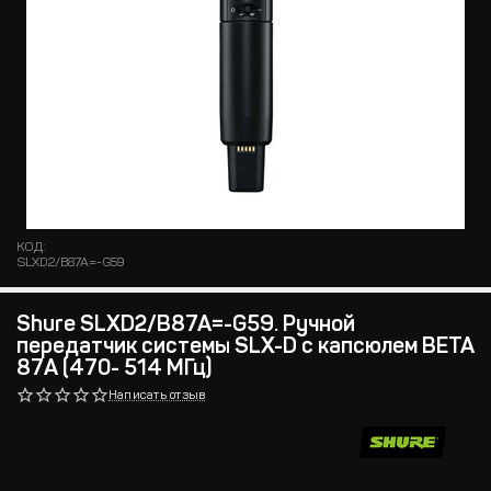
КОД:
SLXD2/B87A=-G59
Shure SLXD2/B87A=-G59. Ручной
передатчик системы SLX-D с капсюлем BETA
87А (470- 514 МГц)
Написать отзыв