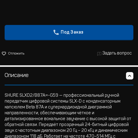
Под Заказ
Задать вопрос
Отложить
Описание
SHURE SLXD2/B87A=-G59 — профессиональный ручной
передатчик цифровой системы SLX-D с конденсаторным
капсюлем Beta 87A и суперкардиоидной диаграммой
направленности, обеспечивающим чёткое и
детализированное вокальное звучание с высокой защитой от
обратной связи. Передаёт прозрачный 24-битный цифровой
звук с частотным диапазоном 20 Гц – 20 кГц и динамическим
диапазоном 118 дБ. Работает на частоте 470–514 МГц с