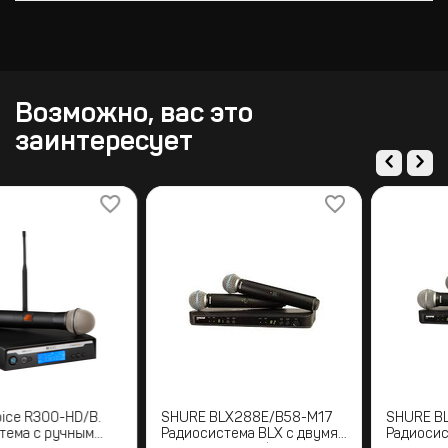
Возможно, вас это
заинтересует
Electro-Voice R300-HD/B.
SHURE BLX288E/B58-M17
Радиосистема с ручным
Радиосистема BLX с двумя