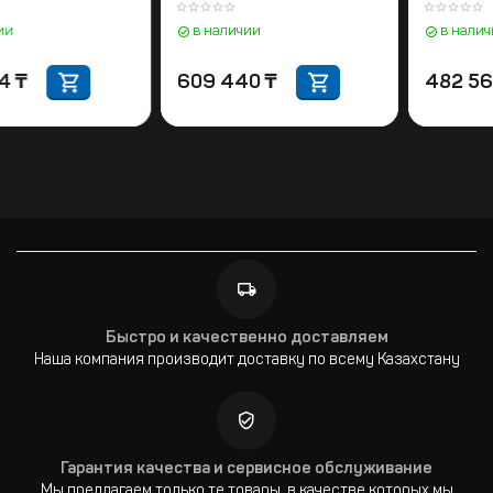
передатчиком
ручными микрофонами
BETA58. 662-686 МГц
в наличии
в наличии
298 604
₸
609 440
₸
Быстро и качественно доставляем
Наша компания производит доставку по всему Казахстану
Гарантия качества и сервисное обслуживание
Мы предлагаем только те товары, в качестве которых мы