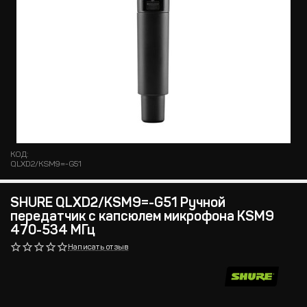
КОД:
QLXD2/KSM9=-G51
SHURE QLXD2/KSM9=-G51 Ручной
передатчик с капсюлем микрофона KSM9
470-534 МГц
Написать отзыв