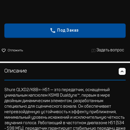
Под Заказ
Задать вопрос
Отложить
Описание
Shure QLXD2/K8B=-H51 — это передатчик, оснащённый
уникальным капсюлем KSM8 Dualdyne™, первым в мире
двойным динамическим элементом, разработанным
специально для сценического вокала. Он обеспечивает
непревзойдённую устойчивость к эффекту приближения,
минимальный уровень искажений и исключительную чёткость
звучания голоса. Работающий в частотном диапазоне H51 (534
- 598 МГц), передатчик гарантирует стабильную передачу даже