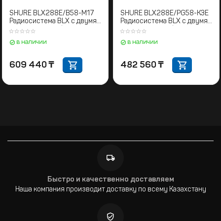
SHURE BLX288E/B58-M17
SHURE BLX288E/PG58-K3E
Радиосистема BLX с двумя
Радиосистема BLX с двумя
ручными микрофонами
ручными микрофонами
BETA58. 662-686 МГц
PG58 606-630 MHz
в наличии
в наличии
609 440
₸
482 560
₸
Быстро и качественно доставляем
Наша компания производит доставку по всему Казахстану