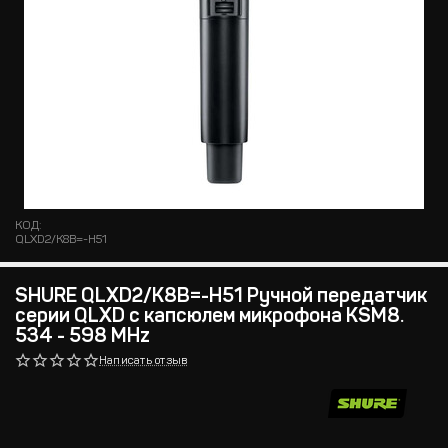
КОД:
QLXD2/K8B=-H51
SHURE QLXD2/K8B=-H51 Pучной передатчик
серии QLXD с капсюлем микрофона KSM8.
534 - 598 MHz
Написать отзыв