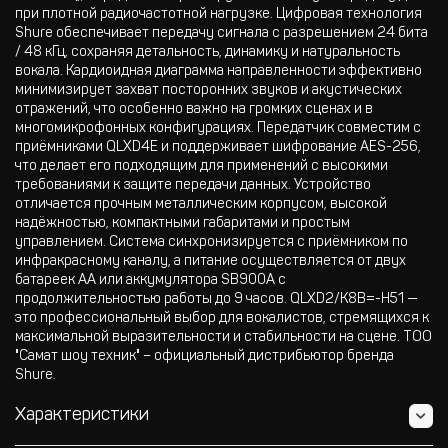
при плотной радиочастотной нагрузке. Цифровая технология
Shure обеспечивает передачу сигнала с разрешением 24 бита
/ 48 кГц, сохраняя детальность, динамику и натуральность
вокала. Кардиоидная диаграмма направленности эффективно
минимизирует захват посторонних звуков и акустических
отражений, что особенно важно на громких сценах и в
многомикрофонных конфигурациях. Передатчик совместим с
приёмниками QLXD4E и поддерживает шифрование AES-256,
что делает его подходящим для применений с высокими
требованиями к защите передачи данных. Устройство
отличается прочным металлическим корпусом, высокой
надёжностью, компактными габаритами и простым
управлением. Система синхронизируется с приёмником по
инфракрасному каналу, а питание осуществляется от двух
батареек AA или аккумулятора SB900A с
продолжительностью работы до 9 часов. QLXD2/K8B=-H51 —
это профессиональный выбор для вокалистов, стремящихся к
максимальной выразительности и стабильности на сцене. ТОО
"Самат шоу техник" – официальный дистрибьютор бренда
Shure.
Характеристики