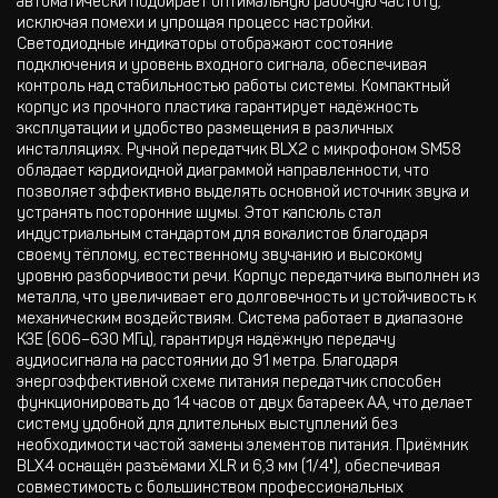
автоматически подбирает оптимальную рабочую частоту,
исключая помехи и упрощая процесс настройки.
Светодиодные индикаторы отображают состояние
подключения и уровень входного сигнала, обеспечивая
контроль над стабильностью работы системы. Компактный
корпус из прочного пластика гарантирует надёжность
эксплуатации и удобство размещения в различных
инсталляциях. Ручной передатчик BLX2 с микрофоном SM58
обладает кардиоидной диаграммой направленности, что
позволяет эффективно выделять основной источник звука и
устранять посторонние шумы. Этот капсюль стал
индустриальным стандартом для вокалистов благодаря
своему тёплому, естественному звучанию и высокому
уровню разборчивости речи. Корпус передатчика выполнен из
металла, что увеличивает его долговечность и устойчивость к
механическим воздействиям. Система работает в диапазоне
K3E (606–630 МГц), гарантируя надёжную передачу
аудиосигнала на расстоянии до 91 метра. Благодаря
энергоэффективной схеме питания передатчик способен
функционировать до 14 часов от двух батареек AA, что делает
систему удобной для длительных выступлений без
необходимости частой замены элементов питания. Приёмник
BLX4 оснащён разъёмами XLR и 6,3 мм (1/4"), обеспечивая
совместимость с большинством профессиональных