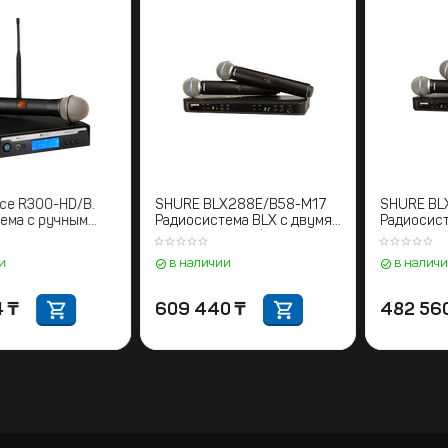
Electro-Voice R300-HD/B.
SHURE BLX288E/B58-M17
Радиосистема с ручным
Радиосистема BLX с двумя
передатчиком
ручными микрофонами
BETA58. 662-686 МГц
в наличии
в наличии
298 604
₸
609 440
₸