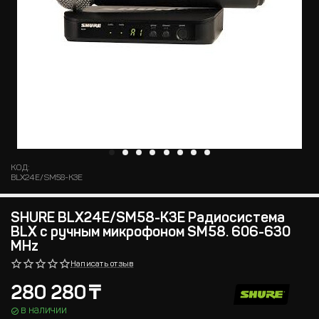
КОД:
BLX24E/SM58-K3E
SHURE BLX24E/SM58-K3E Радиосистема
BLX с ручным микрофоном SM58. 606-630
MHz
Написать отзыв
280 280
₸
в наличии