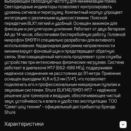
выбирающей свободную частоту для минимизации помех.
Светодиодные индикаторы позволяют контролировать
уровень сигнала и перегрузку. Компактный корпус упрощает
интеграцию с различными аудиосистемами. Поясной
передатчик BLX1 лёгкий и удобный. Оснащён зажимом для
фиксации и регулятором усиления. Работает от двух батареек
AA до 14 часов, обеспечивая бесперебойную работу. Головной
микрофон SM31FH специально разработан для активного
использования. Кардиоидная диаграмма направленности
минимизирует фоновый шум и предотвращает обратную
связь. Влагозащищённый капсюль продлевает срок службы
устройства при интенсивных физических нагрузках. Система
работает в диапазоне M17 (662–686 МГц), поддерживая
надёжное соединение на расстоянии до 91 метра. Приёмник
оснащён выходами XLR и 6,3 мм (1/4"), что позволяет
подключать его к профессиональным микшерным пультам и
звуковым системам. Shure BLX14E/SM31-M17 — надёжное
решение для тренеров и ведущих, обеспечивающее чистый
звук, устойчивость к влаге и удобство эксплуатации. ТОО
"Самат шоу техник" – официальный дистрибьютор бренда
Shure.
Характеристики