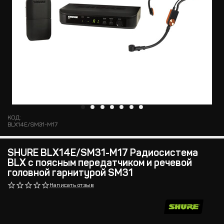
КОД:
BLX14E/SM31-M17
SHURE BLX14E/SM31-M17 Радиосистема
BLX с поясным передатчиком и речевой
головной гарнитурой SM31
Написать отзыв