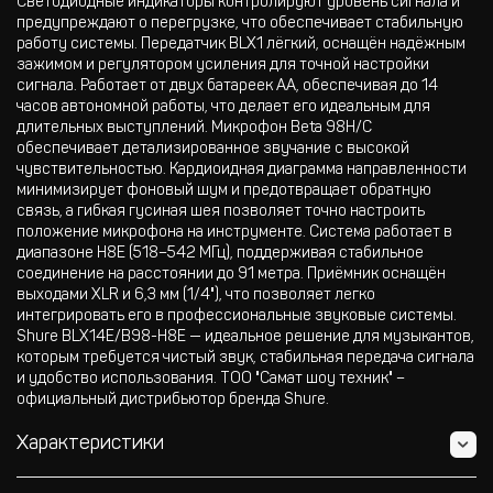
Светодиодные индикаторы контролируют уровень сигнала и
предупреждают о перегрузке, что обеспечивает стабильную
работу системы. Передатчик BLX1 лёгкий, оснащён надёжным
зажимом и регулятором усиления для точной настройки
сигнала. Работает от двух батареек AA, обеспечивая до 14
часов автономной работы, что делает его идеальным для
длительных выступлений. Микрофон Beta 98H/C
обеспечивает детализированное звучание с высокой
чувствительностью. Кардиоидная диаграмма направленности
минимизирует фоновый шум и предотвращает обратную
связь, а гибкая гусиная шея позволяет точно настроить
положение микрофона на инструменте. Система работает в
диапазоне H8E (518–542 МГц), поддерживая стабильное
соединение на расстоянии до 91 метра. Приёмник оснащён
выходами XLR и 6,3 мм (1/4"), что позволяет легко
интегрировать его в профессиональные звуковые системы.
Shure BLX14E/B98-H8E — идеальное решение для музыкантов,
которым требуется чистый звук, стабильная передача сигнала
и удобство использования. ТОО "Самат шоу техник" –
официальный дистрибьютор бренда Shure.
Характеристики