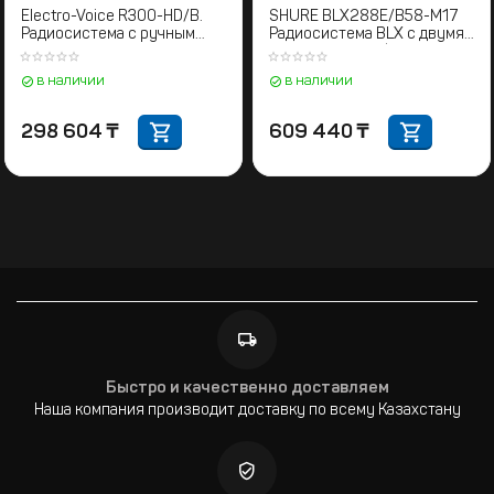
Electro-Voice R300-HD/B.
SHURE BLX288E/B58-M17
Радиосистема с ручным
Радиосистема BLX с двумя
передатчиком
ручными микрофонами
BETA58. 662-686 МГц
в наличии
в наличии
298 604
₸
609 440
₸
Быстро и качественно доставляем
Наша компания производит доставку по всему Казахстану