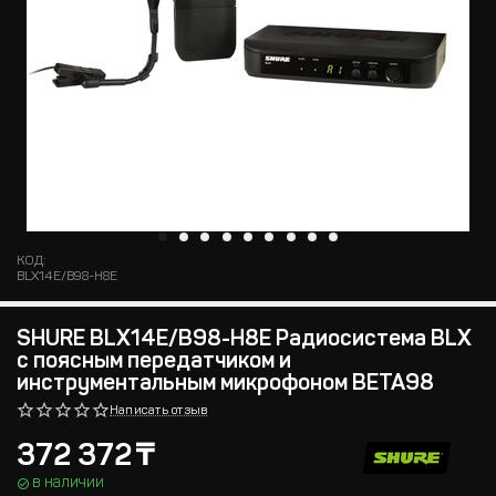
КОД:
BLX14E/B98-H8E
SHURE BLX14E/B98-H8E Радиосистема BLX
с поясным передатчиком и
инструментальным микрофоном BETA98
Написать отзыв
372 372
₸
в наличии