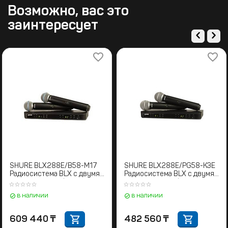
Возможно, вас это
заинтересует
SHURE BLX288E/B58-M17
SHURE BLX288E/PG58-K3E
Радиосистема BLX с двумя
Радиосистема BLX с двумя
ручными микрофонами
ручными микрофонами
BETA58. 662-686 МГц
PG58 606-630 MHz
в наличии
в наличии
609 440
₸
482 560
₸