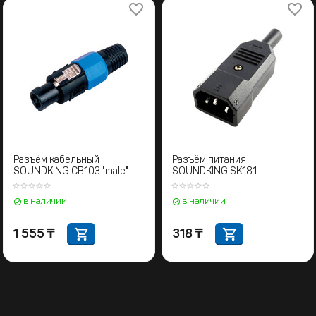
Разъём кабельный
Разъём питания
SOUNDKING CB103 "male"
SOUNDKING SK181
в наличии
в наличии
1 555
₸
318
₸