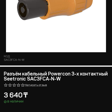
КОД:
SAC3FCA-N-W
Разъём кабельный Powercon 3-х контактный
Seetronic SAC3FCA-N-W
Написать отзыв
3 640
₸
в наличии