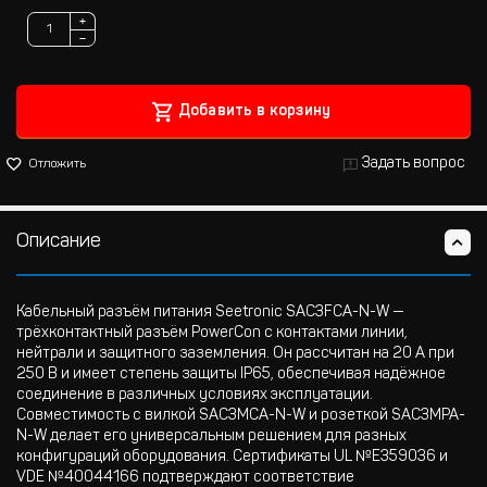
+
−
Добавить в корзину
Задать вопрос
Отложить
Описание
Кабельный разъём питания Seetronic SAC3FCA-N-W —
трёхконтактный разъём PowerCon с контактами линии,
нейтрали и защитного заземления. Он рассчитан на 20 А при
250 В и имеет степень защиты IP65, обеспечивая надёжное
соединение в различных условиях эксплуатации.
Совместимость с вилкой SAC3MCA-N-W и розеткой SAC3MPA-
N-W делает его универсальным решением для разных
конфигураций оборудования. Сертификаты UL №E359036 и
VDE №40044166 подтверждают соответствие