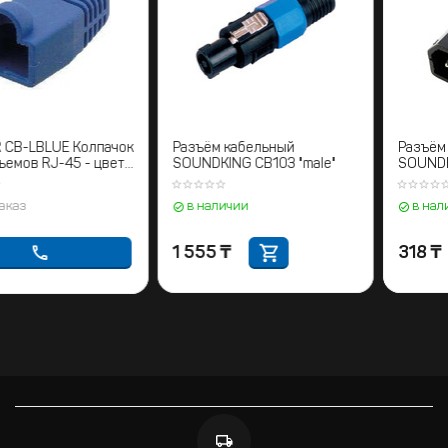
KRAMER CB-LBLUE Колпачок
Разъём кабельный
для разъемов RJ-45 - цвет
SOUNDKING CB103 "male"
синий
предзаказ
в наличии
1 555
₸