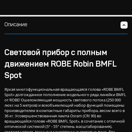
Описание
Световой прибор с полным
движением ROBE Robin BMFL
Spot
Яркая многофункциональная вращающаяся голова «ROBE BMFL
Spot» долгожданное пополнение модельного ряда линейки BMFL
от ROBE! Ошеломляющая мощность светового потока (250 000
люкс на 5 метров) и всеобъемлющий набор функций помещены
производителем в компактные габариты прибора, весом всего в
36 кг. Усовершенствованная лампа Osram (CRI 90) во
вращающейся голове «ROBE BMFL Spot», в сочетание с отличной
оптической системой (5° - 55° степень масштабирования),
создают четкие, точные и качественные световые лучи. Два