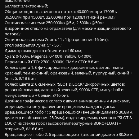
выключение;
Балласт: электронный;
Общая мощность светового потока: 40.000лм при 1700Вт,
36.500лм при 1500Вт, 32,000лм при 1200Вт (тихий режим);
Оптическая система: 250 000lux@5м, 2 500lux@50м;
Дихроичное стекло на отражателе (для максимизации светового
потока);
Оптическая система Zoom: 11 : 1 (разрешение 16 бит);
Угол раскрытия луча: 5° - 55°;
Диаметр выходного объектива: 160 мм;
Cyan: 0-100%, Magenta: 0-100%, Yellow: 0-100%;
Переменный CTO: 2700 - 6000K, CMY и CTO: 8 бит;
Колесо цвета 1: 6 фиксированных дихроичных цветов: темно-
красный, темно-синий, оранжевый, зеленый, пурпурный, синий +
белый, 8/16 бит;
Колесо цвета 2: 6 сменных "SLOT & LOCK" дихроичных цветов:
розовый, лаванда, лазерный зеленый, 9000K CTB, минус half и
минус зеленый + белый, 8/16 бит;
Двойное графическое колесо с двумя анимационными дисками,
индивидуальное управление вращением каждого диска;
Вращающиеся гобо 1: 6 вращающихся (внешний диаметр 30,8мм,
диаметр изображения 25,0мм), индексируемых, сменных "SLOT &
LOCK" из стекла гобо (высокотемпературные BOROFLOAT) +
открытый, 8/16 бит;
Вращающиеся гобо 2: 6 вращающихся (внешний диаметр 30,8мм,