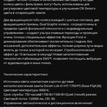
колеса цвета с фильтрами, могут быть использованы для
регулировки цветовой температуры и улучшения CRI белого
цвета в «стареющей» лампе.
Два вращающихся гобо колеса (каждый с шестью слотами), две
вращающиеся призмы, Dual Graphic колеса - сосредоточены в
пределах одной фокальной плоскости и с индивидуальным
управлением – создают ультра-плавные переходы и проекции
очень точных специальных эффектов. Функции Frost и
диммирования обеспечивают исключительно гладкие, без
искажений, дополнительные эффекты, полная ширина луча видна
вплоть до точки, в которой он исчезает. Стробоскопический
эффект до 10 вспышек в секунду! Новая запатентованная
технология стабилизации EMS™, позволяет поглощать вибрации
от аудиовыходов и иных помех.
Технические характеристики:
Источники света: компактная коротко дуговая
металлогалогенная лампа Osram Lok-it! HTI 1700/PS (база PGJX28);
Цветовая температура: 6000 К;
Срок службы: 750 часов@1700 Вт/1500 Вт/Quiet (тихий) режим;
Световой поток: 120000 лм, CRI: 90;
Управление: автоматическое и дистанционное включение/