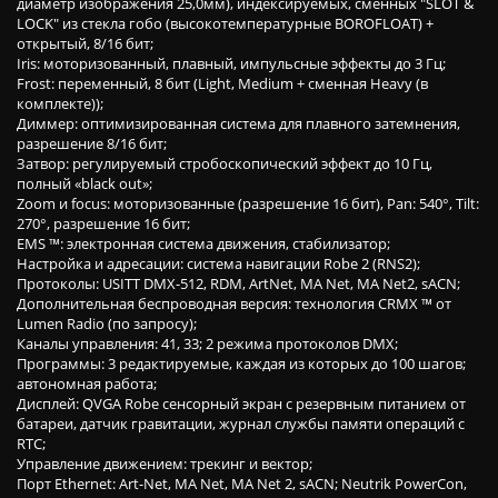
диаметр изображения 25,0мм), индексируемых, сменных "SLOT &
LOCK" из стекла гобо (высокотемпературные BOROFLOAT) +
открытый, 8/16 бит;
Iris: моторизованный, плавный, импульсные эффекты до 3 Гц;
Frost: переменный, 8 бит (Light, Medium + сменная Heavy (в
комплекте));
Диммер: оптимизированная система для плавного затемнения,
разрешение 8/16 бит;
Затвор: регулируемый стробоскопический эффект до 10 Гц,
полный «black out»;
Zoom и focus: моторизованные (разрешение 16 бит), Pan: 540°, Tilt:
270°, разрешение 16 бит;
EMS ™: электронная система движения, стабилизатор;
Настройка и адресации: система навигации Robe 2 (RNS2);
Протоколы: USITT DMX-512, RDM, ArtNet, MA Net, MA Net2, sACN;
Дополнительная беспроводная версия: технология CRMX ™ от
Lumen Radio (по запросу);
Каналы управления: 41, 33; 2 режима протоколов DMX;
Программы: 3 редактируемые, каждая из которых до 100 шагов;
автономная работа;
Дисплей: QVGA Robe сенсорный экран с резервным питанием от
батареи, датчик гравитации, журнал службы памяти операций с
RTC;
Управление движением: трекинг и вектор;
Порт Ethernet: Art-Net, MA Net, MA Net 2, sACN; Neutrik PowerCon,