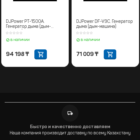
DJPower PT-1500A.
DJPower DF-V9C. Генератор
Генератор дыма (дым-
дыма (дым-машина)
машина)
в наличии
в наличии
94 198
₸
71 009
₸
Быстро и качественно доставляем
Наша компания производит доставку по всему Казахстану