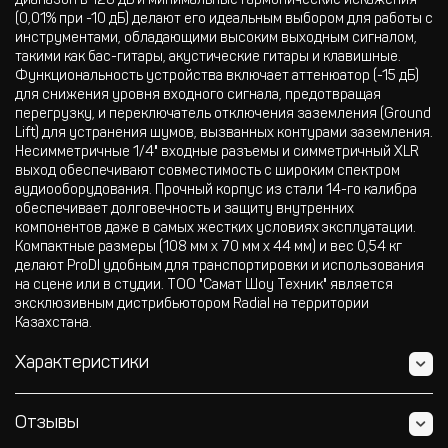
диапазон в 128 дБ и минимальные гармонические искажения
(0,01% при -10 дБ) делают его идеальным выбором для работы с
инструментами, обладающими высоким выходным сигналом,
такими как бас-гитары, акустические гитары и клавишные.
Функциональность устройства включает аттенюатор (-15 дБ)
для снижения уровня входного сигнала, предотвращая
перегрузку, и переключатель отключения заземления (Ground
Lift) для устранения шумов, вызванных контурами заземления.
Несимметричные 1/4" входные разъемы и симметричный XLR
выход обеспечивают совместимость с широким спектром
аудиооборудования. Прочный корпус из стали 14-го калибра
обеспечивает долговечность и защиту внутренних
компонентов даже в самых жестких условиях эксплуатации.
Компактные размеры (108 мм x 70 мм x 44 мм) и вес 0,54 кг
делают ProDI удобным для транспортировки и использования
на сцене или в студии. ТОО "Самат Шоу Техник" является
эксклюзивным дистрибьютором Radial на территории
Казахстана.
Характеристики
Отзывы