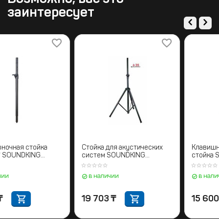
заинтересует
Межколоночная стойка
Стойка для акустических
"саб-топ" SOUNDKING
систем SOUNDKING
SB075
DB009В
в наличии
в наличии
7 395
₸
19 703
₸