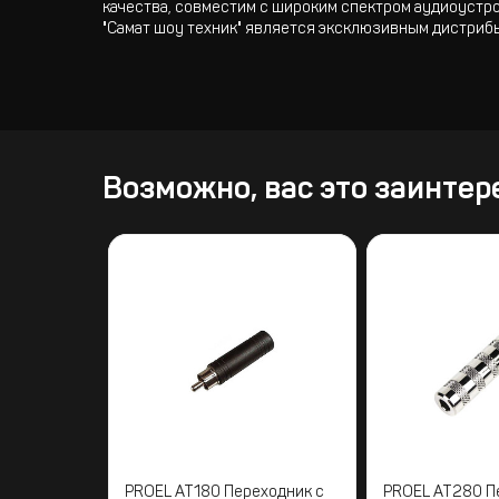
качества, совместим с широким спектром аудиоустр
"Самат шоу техник" является эксклюзивным дистриб
Возможно, вас это заинтер
PROEL AT180 Переходник с
PROEL AT280 П