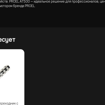
ойств. PROEL AT500 — идеальное решение для профессионалов, це
ьютором бренда PROEL.
есует
ереходник с