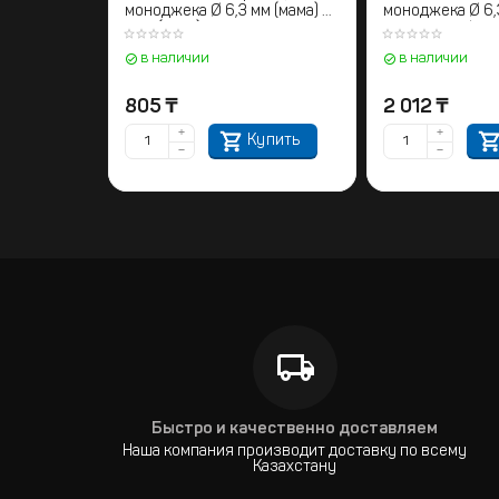
моноджека Ø 6,3 мм (мама) на
моноджека Ø 6,3
RCA (папа)
моноджек Ø 6,3
в наличии
в наличии
805
₸
2 012
₸
+
+
Купить
−
−
Быстро и качественно доставляем
Наша компания производит доставку по всему
Казахстану