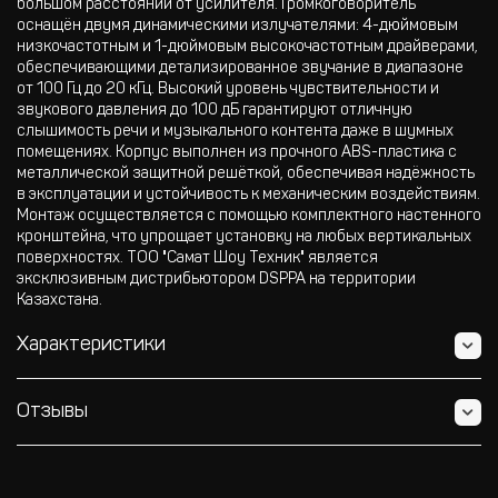
большом расстоянии от усилителя. Громкоговоритель
оснащён двумя динамическими излучателями: 4-дюймовым
низкочастотным и 1-дюймовым высокочастотным драйверами,
обеспечивающими детализированное звучание в диапазоне
от 100 Гц до 20 кГц. Высокий уровень чувствительности и
звукового давления до 100 дБ гарантируют отличную
слышимость речи и музыкального контента даже в шумных
помещениях. Корпус выполнен из прочного ABS-пластика с
металлической защитной решёткой, обеспечивая надёжность
в эксплуатации и устойчивость к механическим воздействиям.
Монтаж осуществляется с помощью комплектного настенного
кронштейна, что упрощает установку на любых вертикальных
поверхностях. ТОО "Самат Шоу Техник" является
эксклюзивным дистрибьютором DSPPA на территории
Казахстана.
Характеристики
Отзывы