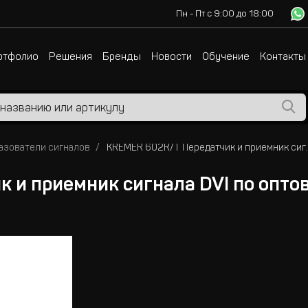
Пн - Пт с 9:00 до 18:00
ртфолио
Решения
Бренды
Новости
Обучение
Контакты
азователи сигналов
KREMER 602R/T Передатчик
 и приемник сигнала DVI по опто