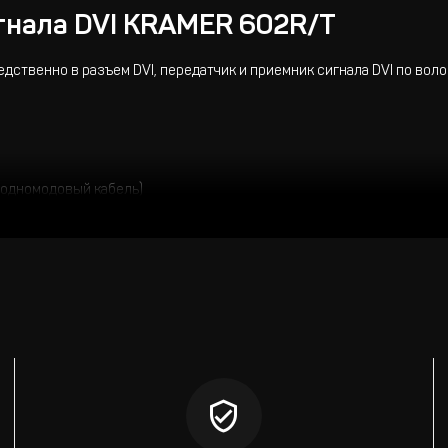
гнала DVI KRAMER 602R/T
дственно в разъем DVI, передатчик и приемник сигнала DVI по во
 (одномодовый кабель)
80p / 60