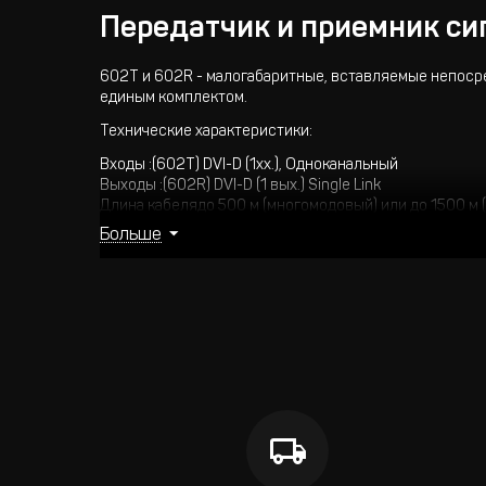
Передатчик и приемник си
602T и 602R - малогабаритные, вставляемые непосре
единым комплектом.
Технические характеристики:
Входы :(602T) DVI-D (1хх.), Одноканальный
Выходы :(602R) DVI-D (1 вых.) Single Link
Длина кабелядо 500 м (многомодовый) или до 1500 м
Разрешениедо WUXGA при 60 Гц (1,65 Гбит / с) или 10
Больше
Питание = 5 В, <500 мА
Габаритные размеры (Ш, Г, В)3,9 см х 6,9 см х 1,5 см
Масса 0,14 кг
В комплектедва блока питания
Опции кабели Kramer C-2LC / 2LC