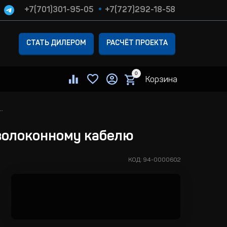
+7(701)301-95-05
+7(727)292-18-58
СТАТЬ ДИЛЕРОМ
РАСЧЁТ ПРОЕКТА
0
Корзина
 и приемник сигнала DVI по оптоволоконному кабелю
волоконному кабелю
КОД:
94-0000602