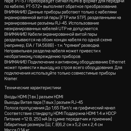
паре. PT-571 преобразует сигнал HDMI в формат для передачи
по кабелю, PT-572+ выполняет обратное преобразование.
ВНИМАНИЕ! Данные приборы работают только с кабелями
экранированной витой пары (FTP или STP), разделанными на
экранированные разъёмы RJ-45. Использование
неэкранированных кабелей UTP не допускается.
ВНИМАНИЕ! Кабели экранированной витой пары
разделываются на обоих концах кабеля по одной схеме
(например, EIA / TIA 568В) - т.н. "прямая" разводка.
Неправильная разделка кабеля может привести к
необратимому повреждению приборов.
ВНИМАНИЕ! Подключение к активному оборудованию Ethernet
может привести к выходу из строя всего оборудования. Для
подключения используйте только совместимые приборы
Kramer.
Технические характеристики:
Входы HDMI (1 вх.) разъем HDMI
Выходы Витая пара (1 вых.) разъем RJ-45
Полоса пропускания До 1,65 Гбит/с на графический канал
Соответствие стандарту HDMI Поддержка HDMI 1.4 и HDCP
Питание =12 В, 250 мА (в сумме передатчик и приемник)
Габаритные размеры (Ш, Г, В)6,2 см x 5,2 см x 2,4 см
Масса 0,14 кг