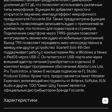
высококачественным предусилителем с диапазоном
усиления до 57 дБ, что позволяет использовать различные
типы микрофонов. Функция Air добавляет яркости и
открытости звучанию, имитируя эффект микрофонного
предусилителя Focusrite ISA. Также предусмотрена функция
Loopback, позволяющая записывать аудио с приложений на
компьютере, что полезно для подкастеров и стримеров.
Подключение смартфона через TRRS-разъём позволяет
интегрировать звонки или аудио из мобильных приложений.
Выход TRS позволяет передавать микс непосредственно в
камеру или другое устройство. Scarlett Solo 4th Gen
поддерживает работу с компьютерами Mac и Windows, а также
с iPadOS через USB-C. Он питается от USB-порта или через
внешний адаптер питания (приобретается отдельно). В
комплект входит программное обеспечение Ableton Live Lite,
Pro Tools Intro+, а также 6 месяцев подписки на FL Studio
Producer Edition. Кроме того, предоставляется пакет Hitmaker
Expansion, включающий инструменты от Antares, Softube, XLN
Audio и других. ТОО "Самат Шоу Техник" является
официальным дистрибьютором бренда Focusrite.
Характеристики