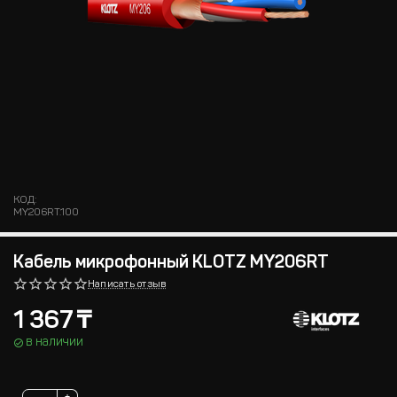
КОД:
MY206RT.100
Кабель микрофонный KLOTZ MY206RT
Написать отзыв
1 367
₸
в наличии
+