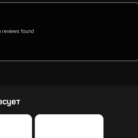
 reviews found
есует