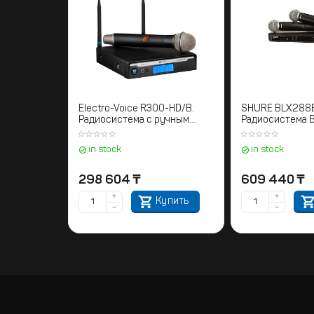
Electro-Voice R300-HD/B.
SHURE BLX288
Радиосистема с ручным
Радиосистема B
передатчиком
ручными микро
BETA58. 66
in stock
in stock
298 604
₸
609 440
₸
+
+
Купить
−
−