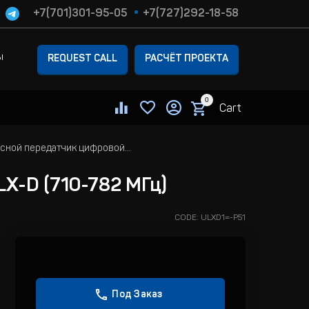
+7(701)301-95-05
+7(727)292-18-58
ы
REQUEST CALL
РАСЧЁТ ПРОЕКТА
0
Cart
Shure ULXD1 Поясной передатчик цифровой радиосистемы ULX-D (710-782 МГц)
X-D (710-782 МГц)
CODE:
ULXD1=-P51
Под Заказ