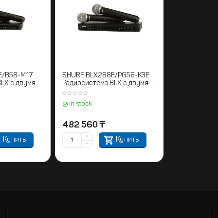
E/B58-M17
SHURE BLX288E/PG58-K3E
LX с двумя
Радиосистема BLX с двумя
фонами
ручными микрофонами PG58
2-686 МГц
606-630 MHz
in stock
482 560
₸
+
Купить
Купить
−