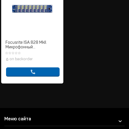
Focusrite ISA 828 MkII.
Микрофонный
предусилитель
on backorder
Меню сайта