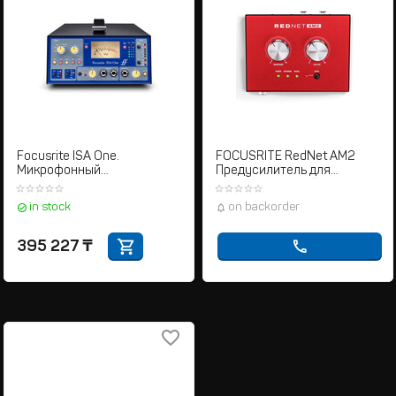
Focusrite ISA One.
FOCUSRITE RedNet AM2
Микрофонный
Предусилитель для
предусилитель
наушников линейного
выхода
in stock
on backorder
395 227
₸