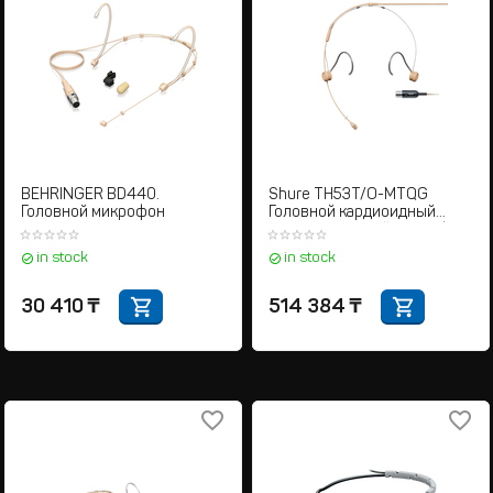
BEHRINGER BD440.
Shure TH53T/O-MTQG
Головной микрофон
Головной кардиоидный
конденсаторный микрофон
для радиосистем с
in stock
in stock
разъемом TA4F
30 410
₸
514 384
₸