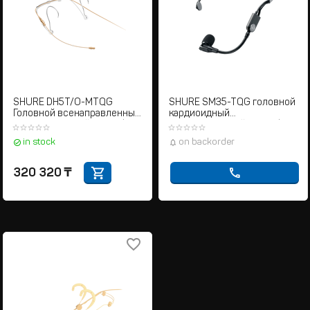
SHURE DH5T/O-MTQG
SHURE SM35-TQG головной
Головной всенаправленный
кардиоидный
конденсаторный микрофон
конденсаторный микрофон
для радиосистем с
для радиосистем с
in stock
on backorder
разъемом TA4F
разъемом TA4F
320 320
₸