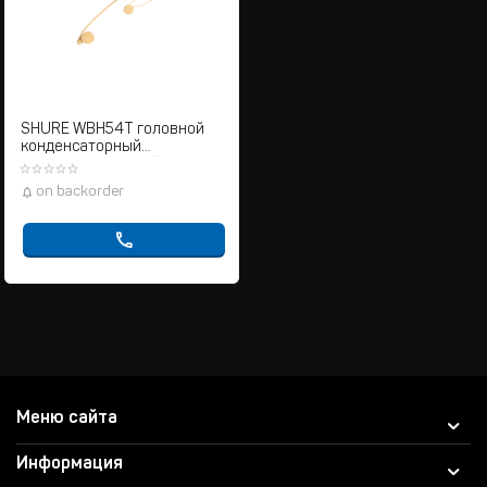
SHURE WBH54T головной
конденсаторный
суперкардиоидный
микрофон, разъемTA4F (для
on backorder
радиосистем), телесн
Меню сайта
Информация