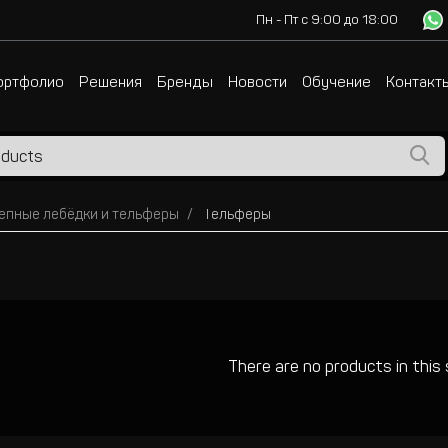
Пн - Пт с 9:00 до 18:00
ортфолио
Решения
Бренды
Новости
Обучение
Контакт
епные лебёдки и тельферы
Тельферы
There are no products in this