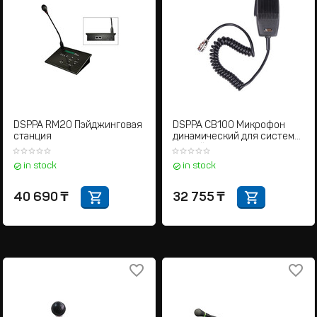
DSPPA RM20 Пэйджинговая
DSPPA CB100 Микрофон
станция
динамический для системы
аварийно-речевого
оповещения
in stock
in stock
40 690
₸
32 755
₸