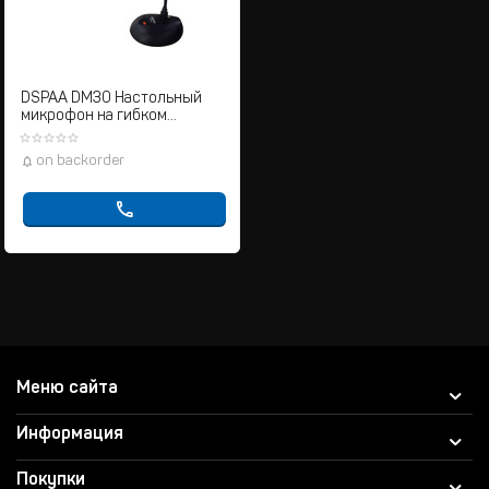
DSPAA DM30 Настольный
микрофон на гибком
держателе
on backorder
Меню сайта
Информация
Покупки