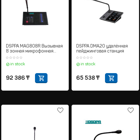
DSPPA MAG808R Вызывная
DSPPA DMA20 удалённая
8 зонная микрофонная
пейджинговая станция
станция
in stock
in stock
92 386
₸
65 538
₸