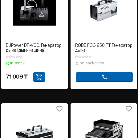
DJPower DF-V9C. Генератор
ROBE FOG 850 FT Генератор
дыма (дым-машина)
дыма
in stock
on backorder
71 009
₸