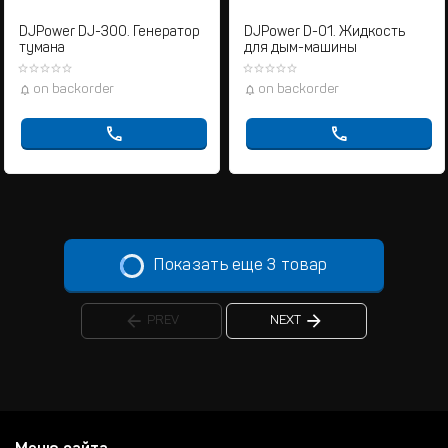
DJPower DJ-300. Генератор
DJPower D-01. Жидкость
тумана
для дым-машины
on backorder
on backorder
Показать еще 3 товар
PREV
NEXT