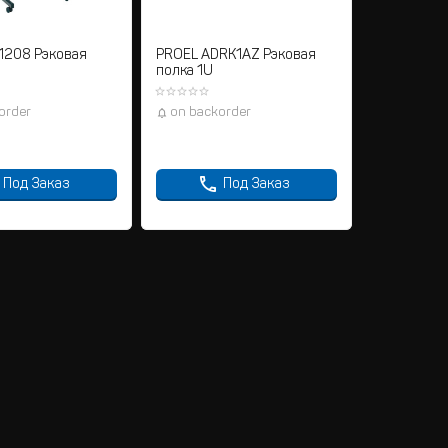
1208 Рэковая
PROEL ADRK1AZ Рэковая
полка 1U
order
on backorder
Под Заказ
Под Заказ