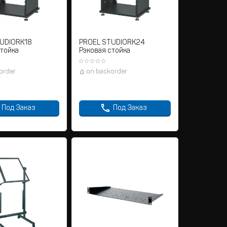
UDIORK18
PROEL STUDIORK24
стойка
Рэковая стойка
order
on backorder
Под Заказ
Под Заказ