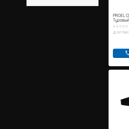
PROEL 
Туровый
on bac