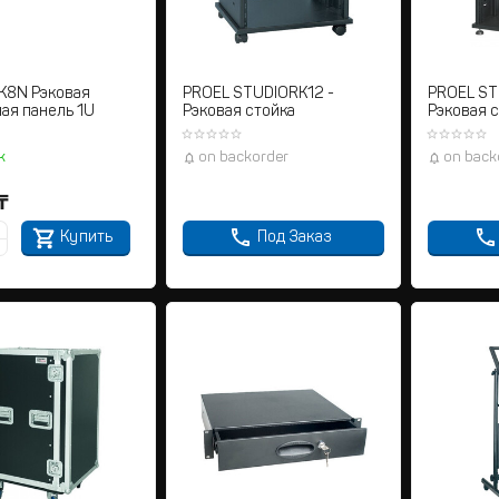
K8N Рэковая
PROEL STUDIORK12 -
PROEL ST
ая панель 1U
Рэковая стойка
Рэковая 
k
on backorder
on back
₸
Купить
Под Заказ