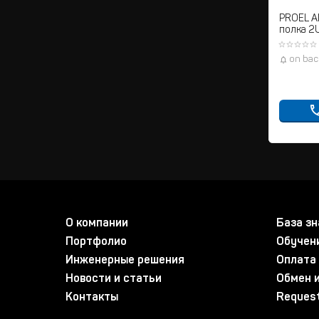
PROEL A
полка 2
on bac
О компании
База зн
Портфолио
Обучен
Инженерные решения
Оплата 
Новости и статьи
Обмен и
Контакты
Request