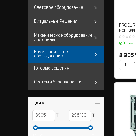
Световое оборудование
Визуальные Решения
PROEL R
монтажн
Механическое оборудование
для сцены
in stoc
Коммутационное
8 905
оборудование
+
−
Готовые решения
Системы безопасности
Цена
₸
₸
–
8905
₸
296130
₸