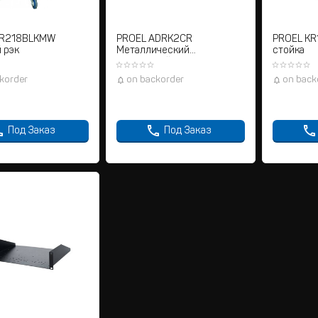
CR218BLKMW
PROEL ADRK2CR
PROEL KR
 рэк
Металлический
стойка
выдвижной ящик 2U
korder
on backorder
on back
Под Заказ
Под Заказ