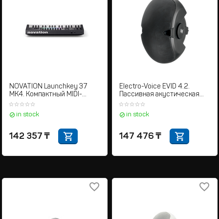
NOVATION Launchkey 37
Electro-Voice EVID 4.2.
MK4. Компактный MIDI-
Пассивная акустическая
контроллер с 37 клавишами
система
и USB-подключением
in stock
in stock
142 357
₸
147 476
₸