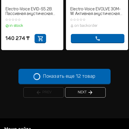
Electro-Voice EVID-S5.2B.
Electro-Voice EVOLVE 30M-
Пассивная акустическая
W. Активная акустическая
система
система колонного типа
in stock
on backorder
140 274
₸
Показать еще 12 товар
PREV
NEXT