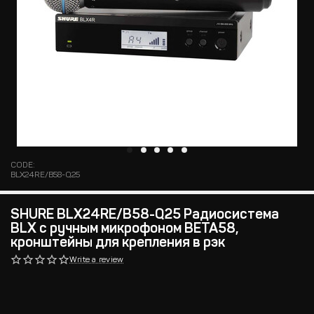
CODE:
BLX24RE/B58-Q25
SHURE BLX24RE/B58-Q25 Радиосистема
BLX с ручным микрофоном BETA58,
кронштейны для крепления в рэк
Write a review