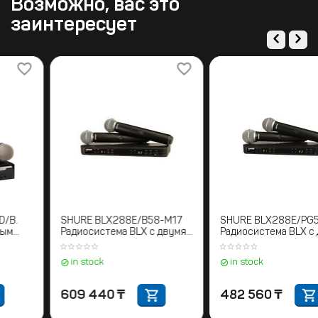
Возможно, вас это
заинтересует
tro-Voice R300-HD/B.
SHURE BLX288E/B58-M17
SHU
осистема с ручным
Радиосистема BLX с двумя
Ради
датчиком
ручными микрофонами
руч
BETA58. 662-686 МГц
PG5
stock
in stock
in
 604
₸
609 440
₸
482