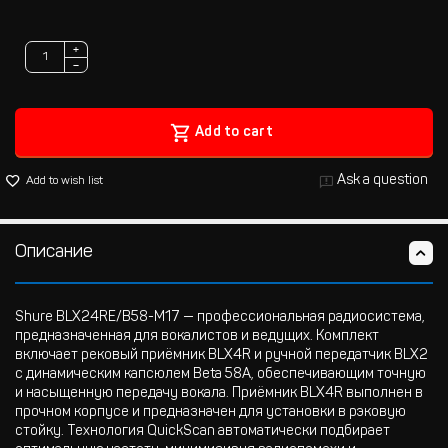
+
−
Add to cart
Ask a question
Add to wish list
Описание
Shure BLX24RE/B58-M17 — профессиональная радиосистема,
предназначенная для вокалистов и ведущих. Комплект
включает рековый приёмник BLX4R и ручной передатчик BLX2
с динамическим капсюлем Beta 58A, обеспечивающим точную
и насыщенную передачу вокала. Приёмник BLX4R выполнен в
прочном корпусе и предназначен для установки в рэковую
стойку. Технология QuickScan автоматически подбирает