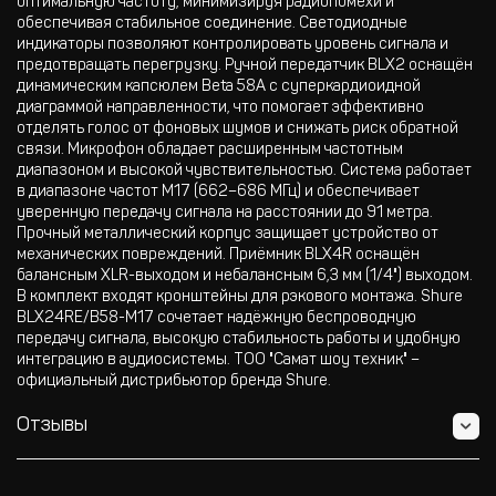
оптимальную частоту, минимизируя радиопомехи и
обеспечивая стабильное соединение. Светодиодные
индикаторы позволяют контролировать уровень сигнала и
предотвращать перегрузку. Ручной передатчик BLX2 оснащён
динамическим капсюлем Beta 58A с суперкардиоидной
диаграммой направленности, что помогает эффективно
отделять голос от фоновых шумов и снижать риск обратной
связи. Микрофон обладает расширенным частотным
диапазоном и высокой чувствительностью. Система работает
в диапазоне частот M17 (662–686 МГц) и обеспечивает
уверенную передачу сигнала на расстоянии до 91 метра.
Прочный металлический корпус защищает устройство от
механических повреждений. Приёмник BLX4R оснащён
балансным XLR-выходом и небалансным 6,3 мм (1/4") выходом.
В комплект входят кронштейны для рэкового монтажа. Shure
BLX24RE/B58-M17 сочетает надёжную беспроводную
передачу сигнала, высокую стабильность работы и удобную
интеграцию в аудиосистемы. ТОО "Самат шоу техник" –
официальный дистрибьютор бренда Shure.
Отзывы