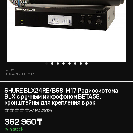
CODE:
BLX24RE/B58-M17
SHURE BLX24RE/B58-M17 Радиосистема
BLX с ручным микрофоном BETA58,
кронштейны для крепления в рэк
Write a review
362 960
₸
in stock