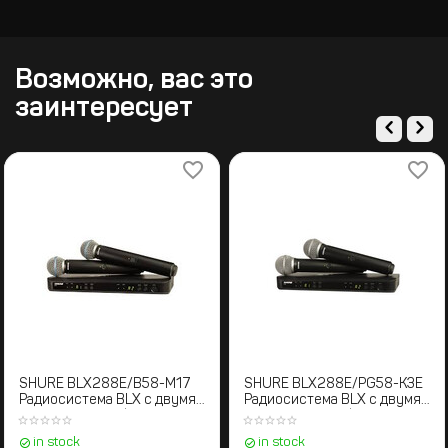
Возможно, вас это
заинтересует
SHURE BLX288E/B58-M17
SHURE BLX288E/PG58-K3E
Радиосистема BLX с двумя
Радиосистема BLX с двумя
ручными микрофонами
ручными микрофонами
BETA58. 662-686 МГц
PG58 606-630 MHz
in stock
in stock