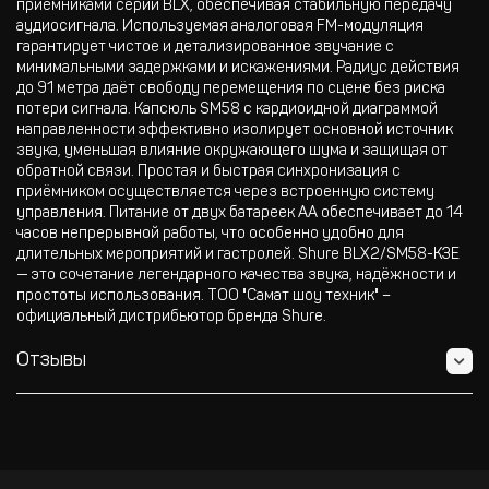
приёмниками серии BLX, обеспечивая стабильную передачу
аудиосигнала. Используемая аналоговая FM-модуляция
гарантирует чистое и детализированное звучание с
минимальными задержками и искажениями. Радиус действия
до 91 метра даёт свободу перемещения по сцене без риска
потери сигнала. Капсюль SM58 с кардиоидной диаграммой
направленности эффективно изолирует основной источник
звука, уменьшая влияние окружающего шума и защищая от
обратной связи. Простая и быстрая синхронизация с
приёмником осуществляется через встроенную систему
управления. Питание от двух батареек AA обеспечивает до 14
часов непрерывной работы, что особенно удобно для
длительных мероприятий и гастролей. Shure BLX2/SM58-K3E
— это сочетание легендарного качества звука, надёжности и
простоты использования. ТОО "Самат шоу техник" –
официальный дистрибьютор бренда Shure.
Отзывы