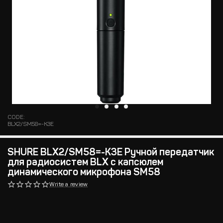
CODE:
BLX2/SM58=-K3E
SHURE BLX2/SM58=-K3E Ручной передатчик
для радиосистем BLX с капсюлем
динамического микрофона SM58
Write a review