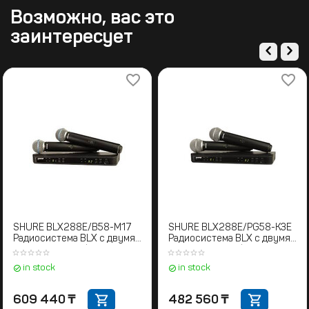
Возможно, вас это
заинтересует
SHURE BLX288E/B58-M17
SHURE BLX288E/PG58-K3E
Радиосистема BLX с двумя
Радиосистема BLX с двумя
ручными микрофонами
ручными микрофонами
BETA58. 662-686 МГц
PG58 606-630 MHz
in stock
in stock
609 440
₸
482 560
₸