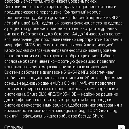
свободные частоты, что снижает уровень помех.
Светодиодные индикаторы отображают уровень сигнала и
предупреждают о перегрузке. Компактный корпус
обеспечивает удобную установку. Поясной передатчик BLX1
лёгкий и удобный. Надёжный зажим фиксирует его на одежде,
а регулятор усиления позволяет точно настроить уровень
сигнала. Работает от двух батареек AA до 14 часов, что делает
его идеальным для продолжительных мероприятий. Головной
микрофон SM35 передаёт голос с высокой детализацией.
Кардиоидная диаграмма направленности снижает уровень
фонового шума и предотвращает обратную связь. Гибкое
оголовье обеспечивает комфортную фиксацию, позволяя
использовать систему даже при активных движениях.
Система работает в диапазоне 518–542 МГц, обеспечивая
стабильное соединение на расстоянии до 91 метра. Приёмник
оснащён аудиовыходами XLR и 6,3 мм (1/4"), что позволяет
легко интегрировать его с профессиональными звуковыми
системами. Shure BLX14RE/SM35-H8E — надёжное решение
для профессионалов, которым требуется беспроводная
система с качественным звуком, удобством использования и
возможностью монтажа в рэковую стойку. ТОО "Самат шоу
техник" – официальный дистрибьютор бренда Shure.
Отзывы