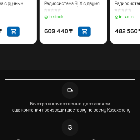
адиосистема с ручным
Радиосистема BLX с двумя
Р
ередатчиком
ручными микрофонами
р
BETA58. 662-686 МГц
P
in stock
in stock
98 604
₸
609 440
₸
Быстро и качественно доставляем
Наша компания производит доставку по всему Казахстану