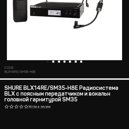
CODE:
BLX14RE/SM35-H8E
SHURE BLX14RE/SM35-H8E Радиосистема
BLX с поясным передатчиком и вокальн
головной гарнитурой SM35
Write a review